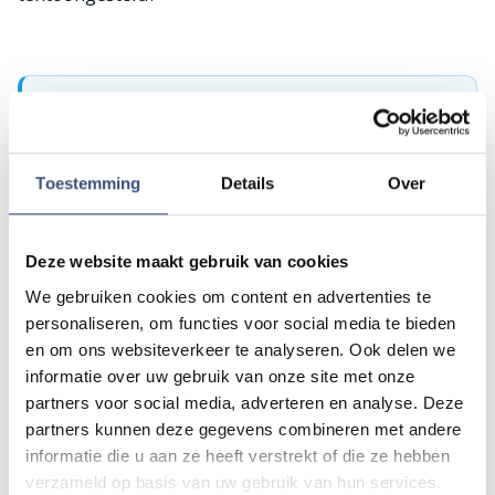
Tip de redactie
Heb je nieuws voor ons? Of het nu gaat om een leuk
verhaal, een opmerkelijk bericht, iets dat speelt in de buurt
Toestemming
Details
Over
of als je politie of andere hulpdiensten ergens ziet: laat
het ons weten!
Mail naar
redactie@omroeparchipel.nl
Deze website maakt gebruik van cookies
💬
WhatsApp
0187-609512
We gebruiken cookies om content en advertenties te
personaliseren, om functies voor social media te bieden
Bel naar
0187-682630
📞
en om ons websiteverkeer te analyseren. Ook delen we
informatie over uw gebruik van onze site met onze
partners voor social media, adverteren en analyse. Deze
Foutje gezien of twijfel over een advertentie?
partners kunnen deze gegevens combineren met andere
Zie je een fout in dit artikel, werkt iets niet goed of kom je een
informatie die u aan ze heeft verstrekt of die ze hebben
advertentie tegen die niet klopt? Laat het ons weten via
verzameld op basis van uw gebruik van hun services.
redactie@omroeparchipel.nl
. We kijken er graag naar.