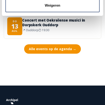
AUG.
Weigeren
Concert met Oekraïense musici in
DO
13
Dorpskerk Ouddorp
📍
Ouddorp
🕐
19:30
AUG.
Alle events op de agenda →