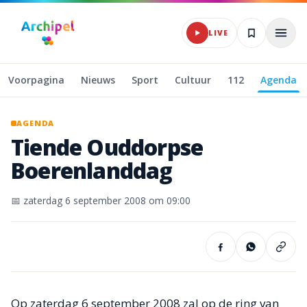
Naar hoofdinhoud
Archipel Klassiek
LIVE
Voorpagina
Nieuws
Sport
Cultuur
112
Agenda
AGENDA
Tiende
Ouddorpse
Boerenlanddag
📅
zaterdag 6 september 2008
om 09:00
Op zaterdag 6 september 2008 zal op de ring van