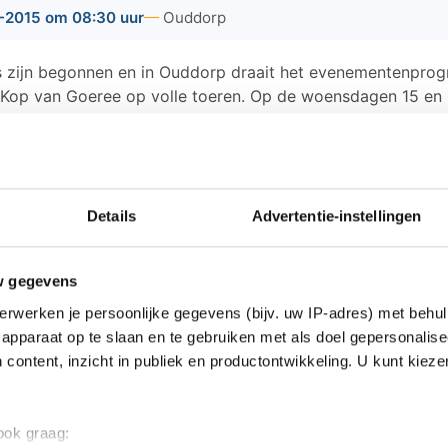
-2015 om 08:30 uur
Ouddorp
s zijn begonnen en in Ouddorp draait het evenementenpro
 Kop van Goeree op volle toeren. Op de woensdagen 15 en 
pse Toeristendagen plaatsgevonden en op 12 augustus 201
:30 tot 18:00 uur. Een gezellige braderie met meer dan 125
veral in en rondom het centrum te vinden zijn.
Details
Advertentie-instellingen
endagen kan er ook worden geparkeerd op het parkeerterre
sweg 46 te Ouddorp. Uniek pendelvervoer van dit parkeer
w gegevens
bushaltes aan de Vrijheidsweg naar het marktterrein (centru
met een historische RTM-bus (nr.38 Leyland-Verheul uit 19
erwerken je persoonlijke gegevens (bijv. uw IP-adres) met behul
 per persoon.
apparaat op te slaan en te gebruiken met als doel gepersonalise
 content, inzicht in publiek en productontwikkeling. U kunt kiez
ws van Goeree-Overflakkee:
 ook graag: