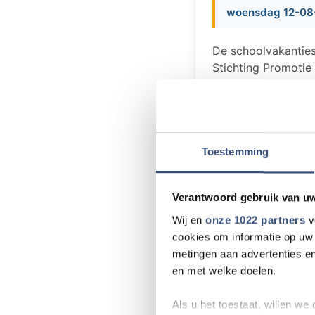
woensdag 12-08
De schoolvakantie
Stichting Promotie
eerste twee Ouddor
plaatsvinden van 8
standplaatsen die o
Parkeren
Toestemming
Tijdens de Toerist
WFB aan de Hofdijk
Verantwoord gebruik van u
vanaf de reguliere 
een mooie rondrit 
Wij en
onze 1022 partners
v
aangeboden à € 1,-
cookies om informatie op uw 
metingen aan advertenties en
en met welke doelen.
Meer nieu
Als u het toestaat, willen we