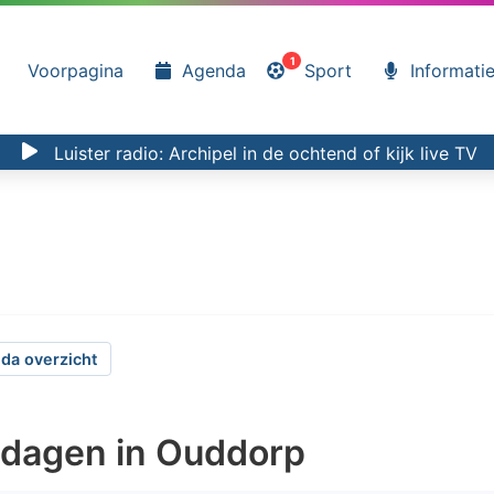
1
Voorpagina
Agenda
Sport
Informati
Luister radio:
Archipel in de ochtend
of kijk
live TV
da overzicht
ndagen in Ouddorp