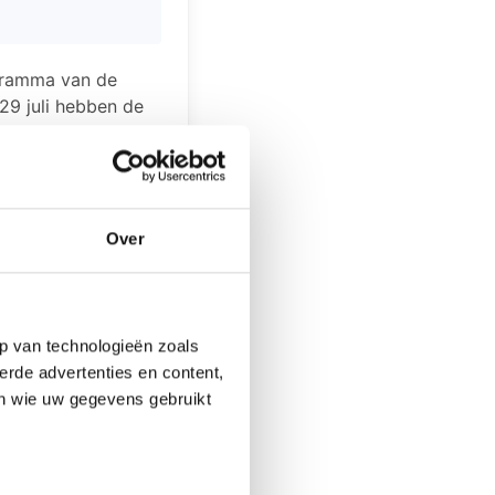
gramma van de
29 juli hebben de
5 zal de laatste
 kramen en
Over
in van Voetbalver.
terrein maar ook
m) en tegelijkertijd
66) wordt
p van technologieën zoals
erde advertenties en content,
en wie uw gegevens gebruikt