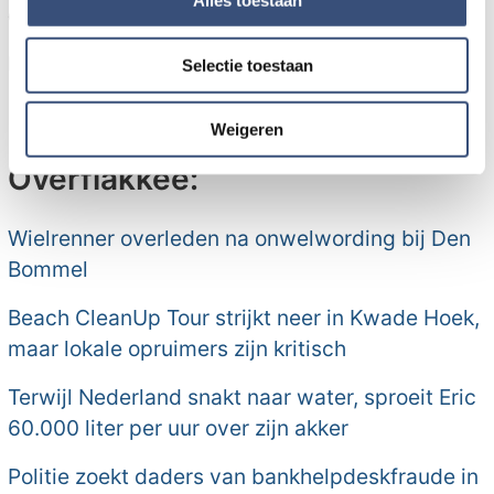
Alles toestaan
open. Entree € 20,00 p.p.
informatie over uw gebruik van onze site met onze
partners voor social media, adverteren en analyse. Deze
Reserveren uitsluitend via
reserveren@lustenlast.nl
Selectie toestaan
partners kunnen deze gegevens combineren met andere
informatie die u aan ze heeft verstrekt of die ze hebben
verzameld op basis van uw gebruik van hun services.
Weigeren
Meer nieuws van Goeree-
Overflakkee:
Wielrenner overleden na onwelwording bij Den
Bommel
Beach CleanUp Tour strijkt neer in Kwade Hoek,
maar lokale opruimers zijn kritisch
Terwijl Nederland snakt naar water, sproeit Eric
60.000 liter per uur over zijn akker
Politie zoekt daders van bankhelpdeskfraude in