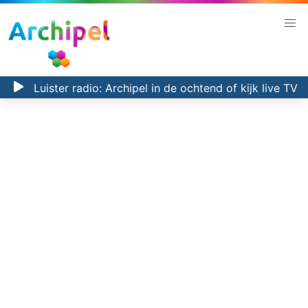
Luister radio:
Archipel in de ochtend
of kijk
live TV