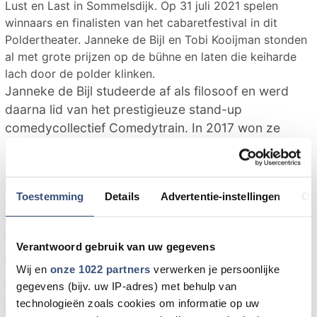
Lust en Last in Sommelsdijk. Op 31 juli 2021 spelen
winnaars en finalisten van het cabaretfestival in dit
Poldertheater. Janneke de Bijl en Tobi Kooijman stonden
al met grote prijzen op de bühne en laten die keiharde
lach door de polder klinken.
Janneke de Bijl studeerde af als filosoof en werd
daarna lid van het prestigieuze stand-up
comedycollectief Comedytrain. In 2017 won ze
zowel de jury- als de publieksprijs van het
Cameretten. Haar eerste avondvullende
cabaretprogramma was Zonder zin kan het ook. In
Toestemming
Details
Advertentie-instellingen
Ov
augustus 2019 verscheen haar eerste boek
Pogingen tot Zomer bij Nijgh & van Ditmar, een
verzameling van 573 grijsgallige observaties,
Verantwoord gebruik van uw gegevens
grotendeels gebaseerd op haar blog.
Wij en
onze 1022 partners
verwerken je persoonlijke
gegevens (bijv. uw IP-adres) met behulp van
Tobi Kooiman is cabaretier, stand-up comedian,
technologieën zoals cookies om informatie op uw
wiskundige en stoïcijn, en “strooit met een spervuur