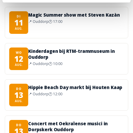
Magic Summer show met Steven Kazàn
DI
11
📍
Ouddorp
🕐
17:00
AUG.
Kinderdagen bij RTM-trammuseum in
WO
12
Ouddorp
📍
Ouddorp
🕐
10:00
AUG.
Hippie Beach Day markt bij Houten Kaap
DO
13
📍
Ouddorp
🕐
12:00
AUG.
Concert met Oekraïense musici in
DO
13
Dorpskerk Ouddorp