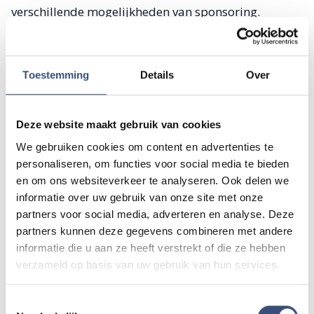
verschillende mogelijkheden van sponsoring.
Nieuwsgierig geworden naar ons evenement? Volg
dan het laatste nieuws op Facebook, Twitter of
Toestemming
Details
Over
bekijk de nieuwe website
www.trekkertrekflakkee.nl
.
Deze website maakt gebruik van cookies
LOCATIE
We gebruiken cookies om content en advertenties te
personaliseren, om functies voor social media te bieden
en om ons websiteverkeer te analyseren. Ook delen we
informatie over uw gebruik van onze site met onze
partners voor social media, adverteren en analyse. Deze
partners kunnen deze gegevens combineren met andere
informatie die u aan ze heeft verstrekt of die ze hebben
verzameld op basis van uw gebruik van hun services.
Tip de redactie
Toestemmingsselectie