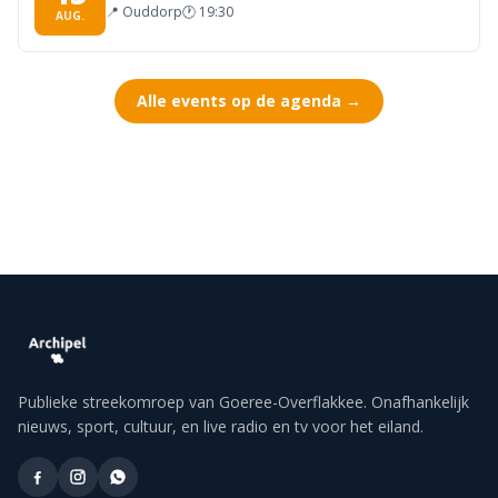
📍
Ouddorp
🕐
19:30
AUG.
Alle events op de agenda →
Publieke streekomroep van Goeree-Overflakkee. Onafhankelijk
nieuws, sport, cultuur, en live radio en tv voor het eiland.