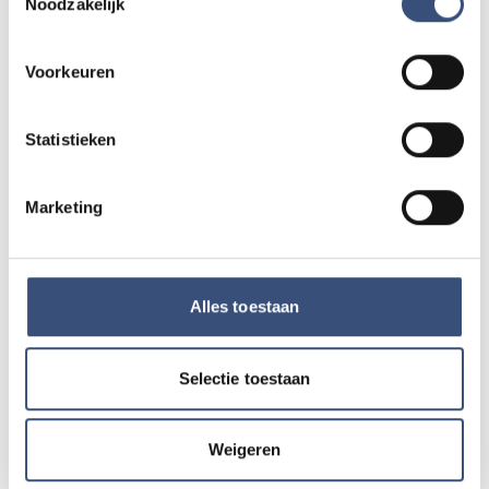
Noodzakelijk
Heb je nieuws voor ons? Of het nu gaat om een leuk
verhaal, een opmerkelijk bericht, iets dat speelt in de buurt
of als je politie of andere hulpdiensten ergens ziet: laat
Voorkeuren
het ons weten!
Mail naar
redactie@omroeparchipel.nl
Statistieken
💬
WhatsApp
0187-609512
Bel naar
0187-682630
📞
Marketing
Foutje gezien of twijfel over een advertentie?
Alles toestaan
Zie je een fout in dit artikel, werkt iets niet goed of kom je een
advertentie tegen die niet klopt? Laat het ons weten via
redactie@omroeparchipel.nl
. We kijken er graag naar.
Selectie toestaan
Weigeren
Andere events