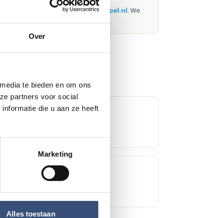
weten via
redactie@omroeparchipel.nl
. We
kijken er graag naar.
Over
 media te bieden en om ons
ze partners voor social
nformatie die u aan ze heeft
ow met Steven Kazàn
Marketing
 markt bij Houten Kaap
Alles toestaan