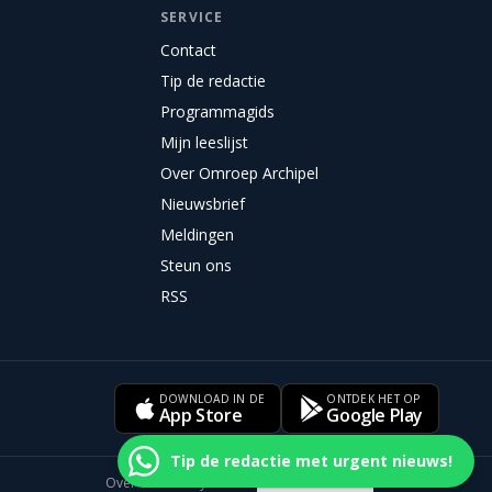
SERVICE
Contact
Tip de redactie
Programmagids
Mijn leeslijst
Over Omroep Archipel
Nieuwsbrief
Meldingen
Steun ons
RSS
DOWNLOAD IN DE
ONTDEK HET OP
App Store
Google Play
Tip de redactie met urgent nieuws!
Over ons
Privacy
Cookies
Cookievoorkeuren
Disclaimer