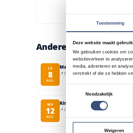
Toestemming
Deze website maakt gebruik
Andere events
We gebruiken cookies om cont
websiteverkeer te analyseren
media, adverteren en analys
Matinee-concert in Dorpskerk
ZA
8
verstrekt of die ze hebben v
📍
Ouddorp
🕐
11:00
AUG.
Toestemmingsselectie
Noodzakelijk
Kinderdagen bij RTM-trammus
WO
12
📍
Ouddorp
🕐
10:00
AUG.
Weigeren