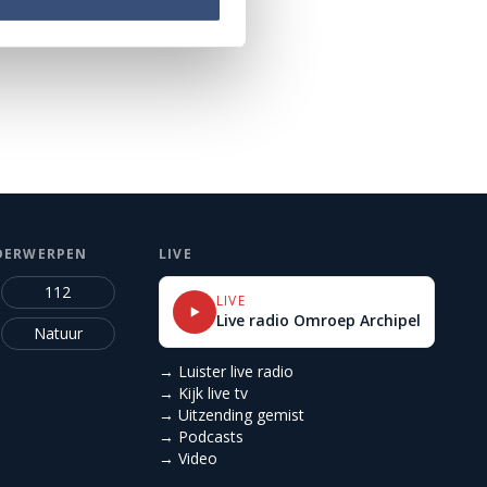
DERWERPEN
LIVE
112
LIVE
Live radio Omroep Archipel
Natuur
→ Luister live radio
→ Kijk live tv
→ Uitzending gemist
→ Podcasts
→ Video