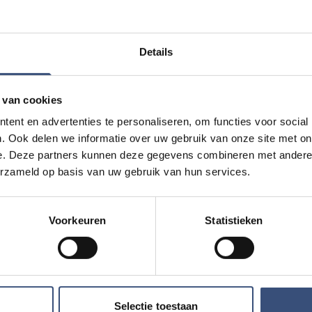
Details
 van cookies
ent en advertenties te personaliseren, om functies voor social
. Ook delen we informatie over uw gebruik van onze site met on
e. Deze partners kunnen deze gegevens combineren met andere i
Magic Summer sh
DI
11
erzameld op basis van uw gebruik van hun services.
📍
Ouddorp
🕐
17:00
AUG.
Voorkeuren
Statistieken
eum in Ouddorp
Hippie Beach Day
DO
13
📍
Ouddorp
🕐
12:00
AUG.
Selectie toestaan