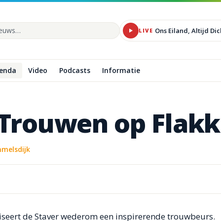
Ons Eiland, Altijd Dic
LIVE
 site
enda
Video
Podcasts
Informatie
Trouwen
op
Flak
melsdijk
eert de Staver wederom een inspirerende trouwbeurs.