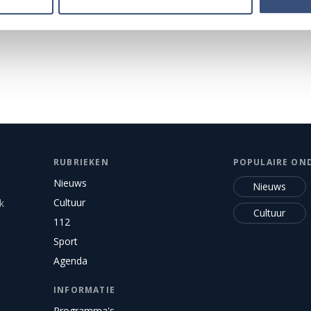
Alle events op de agenda →
RUBRIEKEN
POPULAIRE ON
Nieuws
Nieuws
Cultuur
k
Cultuur
112
Sport
Agenda
INFORMATIE
Programma's