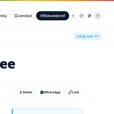
Leeslijst
Nieuwsbrief
htbij
Kijk live TV
kee
Delen
WhatsApp
Link