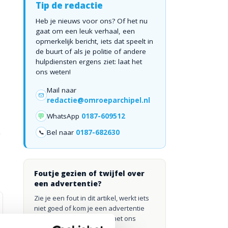
Tip de redactie
Heb je nieuws voor ons? Of het nu
gaat om een leuk verhaal, een
opmerkelijk bericht, iets dat speelt in
de buurt of als je politie of andere
hulpdiensten ergens ziet: laat het
ons weten!
Mail naar
redactie@omroeparchipel.nl
💬
WhatsApp
0187-609512
e
Bel naar
0187-682630
📞
Foutje gezien of twijfel over
een advertentie?
Zie je een fout in dit artikel, werkt iets
niet goed of kom je een advertentie
tegen die niet klopt? Laat het ons