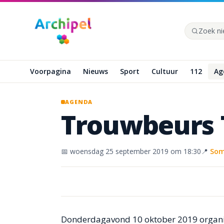
Naar hoofdinhoud
Zoek op de
Voorpagina
Nieuws
Sport
Cultuur
112
Ag
AGENDA
Trouwbeurs
📅
woensdag 25 september 2019
om 18:30
📍
Som
Donderdagavond 10 oktober 2019 organis