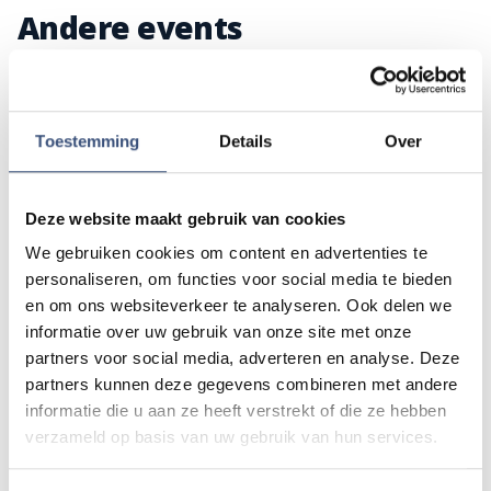
Andere events
Magic Summer show met Steven Kazàn
DI
11
📍
Ouddorp
🕐
17:00
Toestemming
Details
Over
AUG.
Deze website maakt gebruik van cookies
Kinderdagen bij RTM-trammuseum in
WO
We gebruiken cookies om content en advertenties te
12
Ouddorp
personaliseren, om functies voor social media te bieden
📍
Ouddorp
🕐
10:00
AUG.
en om ons websiteverkeer te analyseren. Ook delen we
informatie over uw gebruik van onze site met onze
partners voor social media, adverteren en analyse. Deze
Hippie Beach Day markt bij Houten Kaap
DO
partners kunnen deze gegevens combineren met andere
13
📍
Ouddorp
🕐
12:00
informatie die u aan ze heeft verstrekt of die ze hebben
AUG.
verzameld op basis van uw gebruik van hun services.