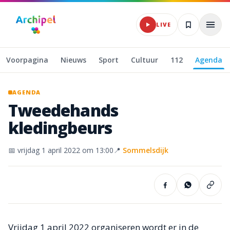
Naar hoofdinhoud
LIVE
Voorpagina
Nieuws
Sport
Cultuur
112
Agenda
AGENDA
Tweedehands
kledingbeurs
📅
vrijdag 1 april 2022
om 13:00
📍
Sommelsdijk
Vrijdag 1 april 2022 organiseren wordt er in de