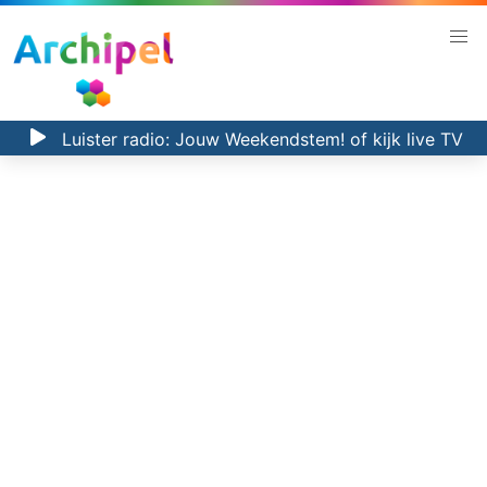
Luister radio:
Jouw Weekendstem!
of kijk
live TV