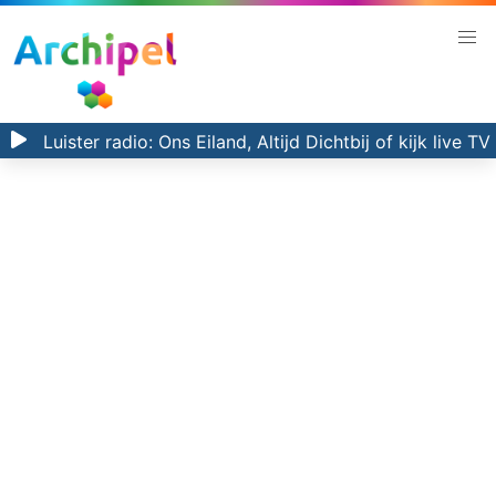
Luister radio:
Ons Eiland, Altijd Dichtbij
of kijk
live TV