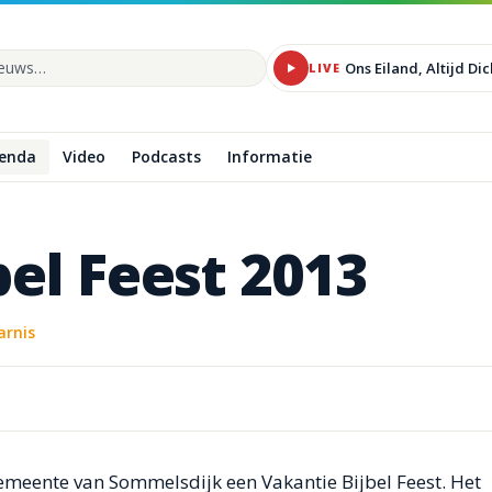
Ons Eiland, Altijd Dic
LIVE
 site
enda
Video
Podcasts
Informatie
bel
Feest
2013
arnis
emeente van Sommelsdijk een Vakantie Bijbel Feest. Het