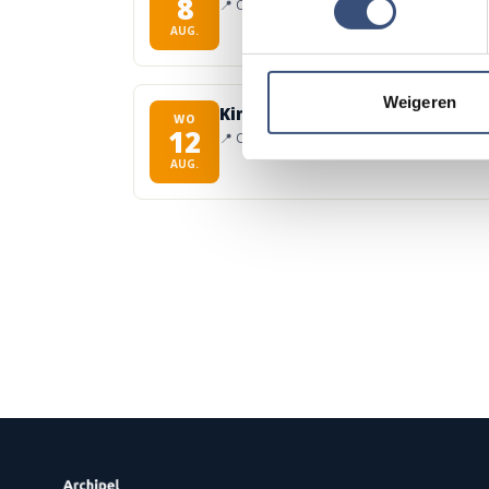
8
📍
Ouddorp
🕐
11:00
AUG.
Weigeren
Kinderdagen bij RTM-trammus
WO
12
📍
Ouddorp
🕐
10:00
AUG.