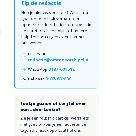
Tip de redactie
Heb je nieuws voor ons? Of het nu
gaat om een leuk verhaal, een
n
opmerkelijk bericht, iets dat speelt in
n
de buurt of als je politie of andere
hulpdiensten ergens ziet: laat het
ons weten!
Mail naar
redactie@omroeparchipel.nl
💬
WhatsApp
0187-609512
Bel naar
0187-682630
📞
Foutje gezien of twijfel over
een advertentie?
Zie je een fout in dit artikel, werkt iets
niet goed of kom je een advertentie
tegen die niet klopt? Laat het ons