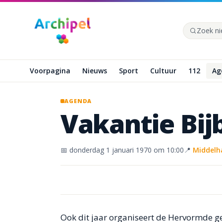
Naar hoofdinhoud
Zoek op de
Voorpagina
Nieuws
Sport
Cultuur
112
Ag
AGENDA
Vakantie
Bij
📅
donderdag 1 januari 1970
om 10:00
📍
Middelh
Ook dit jaar organiseert de Hervormde g