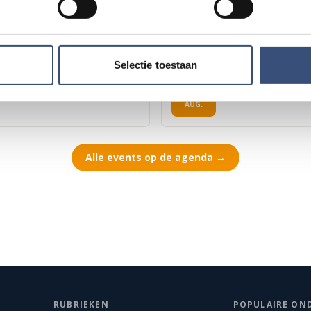
11
📍
Ouddorp
🕐
17:00
AUG.
Selectie toestaan
eum in Ouddorp
Hippie Beach Day
DO
13
📍
Ouddorp
🕐
12:00
AUG.
Alle events op de agenda →
RUBRIEKEN
POPULAIRE ON