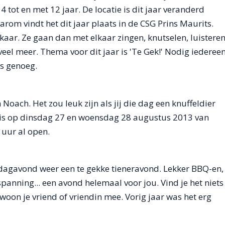
4 tot en met 12 jaar. De locatie is dit jaar veranderd
om vindt het dit jaar plaats in de CSG Prins Maurits.
lkaar. Ze gaan dan met elkaar zingen, knutselen, luistere
veel meer. Thema voor dit jaar is 'Te Gek!' Nodig iederee
ts genoeg.
Noach. Het zou leuk zijn als jij die dag een knuffeldier
t is op dinsdag 27 en woensdag 28 augustus 2013 van
 uur al open.
sdagavond weer een te gekke tieneravond. Lekker BBQ-en,
panning... een avond helemaal voor jou. Vind je het niets
oon je vriend of vriendin mee. Vorig jaar was het erg