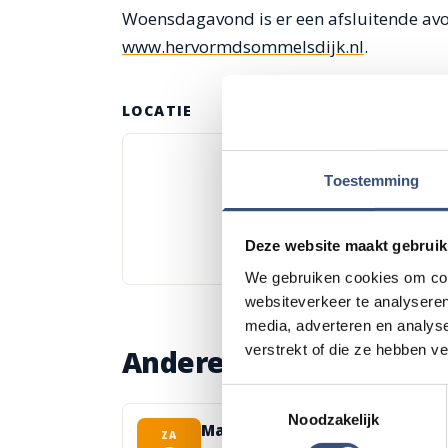
Woensdagavond is er een afsluitende avo
www.hervormdsommelsdijk.nl
.
LOCATIE
Toestemming
Deze website maakt gebruik
We gebruiken cookies om cont
websiteverkeer te analyseren
media, adverteren en analys
verstrekt of die ze hebben v
Andere events
Toestemmingsselectie
Noodzakelijk
Matinee-concert in Dorpskerk
ZA