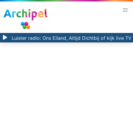
Luister radio:
Ons Eiland, Altijd Dichtbij
of kijk
live TV