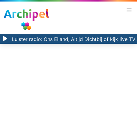
Luister radio:
Ons Eiland, Altijd Dichtbij
of kijk
live TV