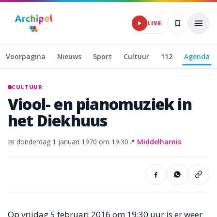
Naar hoofdinhoud
LIVE
Voorpagina
Nieuws
Sport
Cultuur
112
Agenda
CULTUUR
Viool-
en
pianomuziek
in
het
Diekhuus
📅
donderdag 1 januari 1970
om 19:30
📍
Middelharnis
Op vrijdag 5 februari 2016 om 19:30 uur is er weer