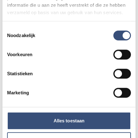
informatie die u aan ze heeft verstrekt of die ze hebben
verzameld op basis van uw gebruik van hun services.
Kinderdagen bij RTM-trammuseum in
WO
12
Ouddorp
Toestemmingsselectie
📍
Ouddorp
🕐
10:00
Noodzakelijk
AUG.
Voorkeuren
Hippie Beach Day markt bij Houten Kaap
DO
13
📍
Ouddorp
🕐
12:00
AUG.
Statistieken
Marketing
Alle events op de agenda →
Alles toestaan