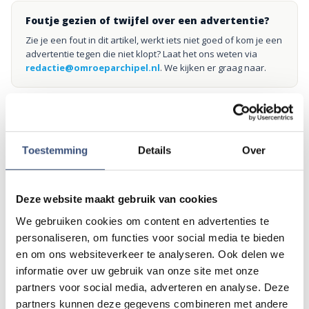
Foutje gezien of twijfel over een advertentie?
Zie je een fout in dit artikel, werkt iets niet goed of kom je een
advertentie tegen die niet klopt? Laat het ons weten via
redactie@omroeparchipel.nl
. We kijken er graag naar.
Andere events
Toestemming
Details
Over
Matinee-concert in Dorpskerk
ZA
8
Deze website maakt gebruik van cookies
📍
Ouddorp
🕐
11:00
AUG.
We gebruiken cookies om content en advertenties te
personaliseren, om functies voor social media te bieden
en om ons websiteverkeer te analyseren. Ook delen we
informatie over uw gebruik van onze site met onze
Magic Summer show met Steven Kazàn
DI
11
partners voor social media, adverteren en analyse. Deze
📍
Ouddorp
🕐
17:00
partners kunnen deze gegevens combineren met andere
AUG.