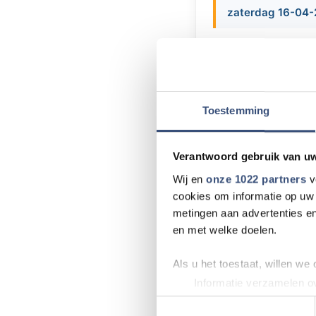
zaterdag 16-04-
Een ieder is zaterd
voorjaarsmarkt van
Tijdens de voorj
boeken, handgema
Toestemming
Geldershof, hand
Overflakkee.
Verantwoord gebruik van u
Wij en
onze 1022 partners
v
cookies om informatie op uw 
metingen aan advertenties en
Meer nieu
en met welke doelen.
Warm weer vormt
Als u het toestaat, willen we
Informatie verzamelen ov
Wat gaat goed e
Uw apparaat identificere
Toestemmingsselectie