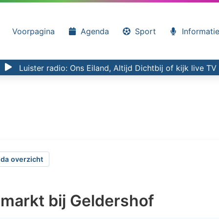
Voorpagina
Agenda
Sport
Informati
Luister radio:
Ons Eiland, Altijd Dichtbij
of kijk
live TV
da overzicht
markt bij Geldershof