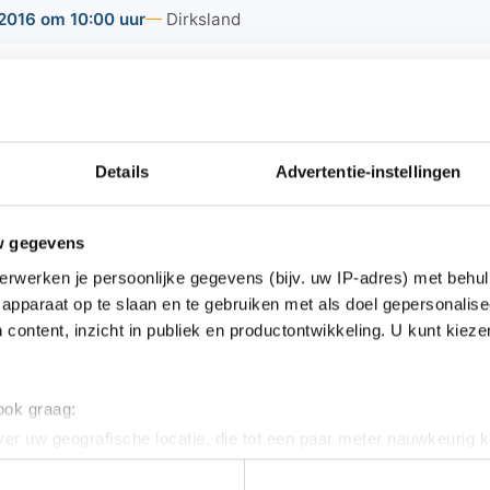
2016 om 10:00 uur
Dirksland
ag 16 april 2016 tussen 10:00 en 16:00 uur van harte welko
 woonzorglocatie Geldershof, Poldersweegje 2 in Dirksland
aarsmarkt zijn diverse kramen te vinden met onder an
akte artikelen, huisgemaakte lekkernijen uit de keuk
Details
Advertentie-instellingen
werk, bloemstukken, tuindecoratie en diverse winkelie
w gegevens
erwerken je persoonlijke gegevens (bijv. uw IP-adres) met behul
apparaat op te slaan en te gebruiken met als doel gepersonalise
 content, inzicht in publiek en productontwikkeling. U kunt kiez
ws van Goeree-Overflakkee:
 risico voor buiten geplaatste AED's
 ook graag:
er uw geografische locatie, die tot een paar meter nauwkeurig k
n wat kan beter op de werkvloer?
n door het actief te scannen op specifieke eigenschappen (fingerp