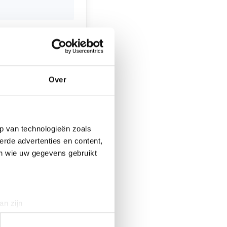
m bij de
.
dere tweedehands
en van
Over
rs van Goeree-
p van technologieën zoals
erde advertenties en content,
en wie uw gegevens gebruikt
an zijn
rinting)