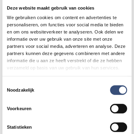
advertentie tegen die niet klopt? Laat het ons weten via
Deze website maakt gebruik van cookies
redactie@omroeparchipel.nl
. We kijken er graag naar.
We gebruiken cookies om content en advertenties te
personaliseren, om functies voor social media te bieden
en om ons websiteverkeer te analyseren. Ook delen we
Andere events
informatie over uw gebruik van onze site met onze
partners voor social media, adverteren en analyse. Deze
partners kunnen deze gegevens combineren met andere
Matinee-concert in Dorpskerk
informatie die u aan ze heeft verstrekt of die ze hebben
ZA
8
📍
Ouddorp
🕐
11:00
verzameld op basis van uw gebruik van hun services.
AUG.
Toestemmingsselectie
Noodzakelijk
Magic Summer show met Steven Kazàn
DI
11
📍
Ouddorp
🕐
17:00
Voorkeuren
AUG.
Statistieken
Kinderdagen bij RTM-trammuseum in