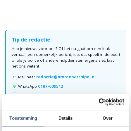
Tip de redactie
Heb je nieuws voor ons? Of het nu gaat om een leuk
verhaal, een opmerkelijk bericht, iets dat speelt in de buurt
of als je politie of andere hulpdiensten ergens ziet: laat
het ons weten!
Mail naar
redactie@omroeparchipel.nl
💬
WhatsApp
0187-609512
Bel naar
0187-682630
📞
Toestemming
Details
Over
Foutje gezien of twijfel over een advertentie?
Zie je een fout in dit artikel, werkt iets niet goed of kom je een