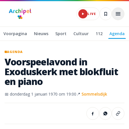
Naar hoofdinhoud
LIVE
Voorpagina
Nieuws
Sport
Cultuur
112
Agenda
AGENDA
Voorspeelavond
in
Exoduskerk
met
blokfluit
en
piano
📅
donderdag 1 januari 1970
om 19:00
📍
Sommelsdijk