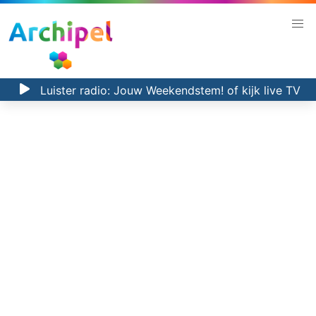
Luister radio:
Jouw Weekendstem!
of kijk
live TV