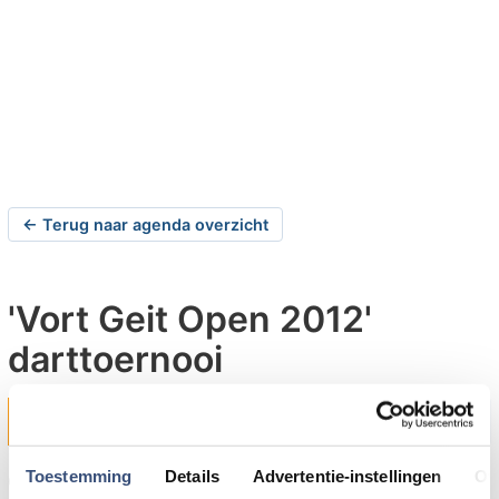
← Terug naar agenda overzicht
'Vort Geit Open 2012'
darttoernooi
zaterdag 30-06-2012 om 13:00 uur
Melissant
Toestemming
Details
Advertentie-instellingen
Ov
Op zaterdag 30 juni 2012 organiseert de Dorpsraad van