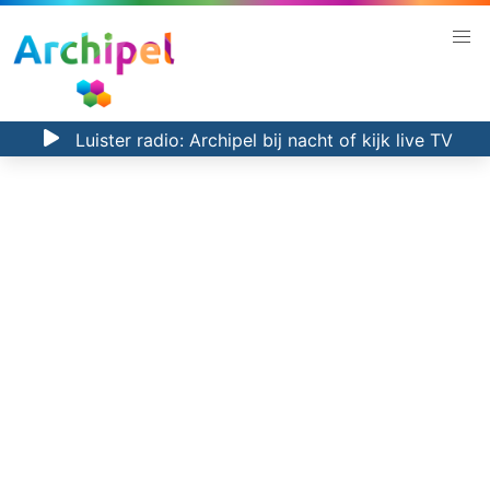
Luister radio:
Archipel bij nacht
of kijk
live TV