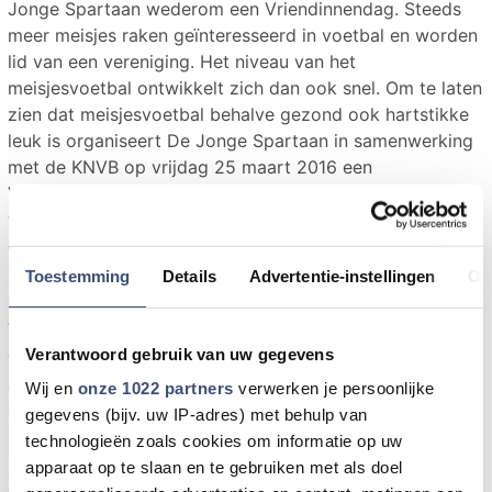
Jonge Spartaan wederom een Vriendinnendag. Steeds
meer meisjes raken geïnteresseerd in voetbal en worden
lid van een vereniging. Het niveau van het
meisjesvoetbal ontwikkelt zich dan ook snel. Om te laten
zien dat meisjesvoetbal behalve gezond ook hartstikke
leuk is organiseert De Jonge Spartaan in samenwerking
met de KNVB op vrijdag 25 maart 2016 een
Vriendinnendag. Deze middag is bedoeld voor meisjes
van 6 tot en met 13 jaar. De middag start om 13:00 uur
en duurt tot 16:30 uur.
Iedereen die wil meedoen is vanaf 12:45 uur van
Toestemming
Details
Advertentie-instellingen
Ov
harte welkom bij De Jonge Spartaan. De
Vriendinnendag wordt gehouden op het hoofdveld
Verantwoord gebruik van uw gegevens
van sportcomplex Spartacus. Sportkleding is
gewenst, voetbalschoenen zijn niet noodzakelijk.
Wij en
onze 1022 partners
verwerken je persoonlijke
Deelname is gratis.
gegevens (bijv. uw IP-adres) met behulp van
technologieën zoals cookies om informatie op uw
Meisjes die lid zijn van De Jonge Spartaan kunnen
apparaat op te slaan en te gebruiken met als doel