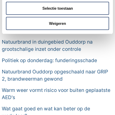
Vriendinnendag.
partners voor social media, adverteren en analyse. Deze
Selectie toestaan
partners kunnen deze gegevens combineren met andere
informatie die u aan ze heeft verstrekt of die ze hebben
Meer nieuws van Goeree-
verzameld op basis van uw gebruik van hun services.
Weigeren
Overflakkee:
Natuurbrand in duingebied Ouddorp na
grootschalige inzet onder controle
Politiek op donderdag: funderingsschade
Natuurbrand Ouddorp opgeschaald naar GRIP
2, brandweerman gewond
Warm weer vormt risico voor buiten geplaatste
AED's
Wat gaat goed en wat kan beter op de