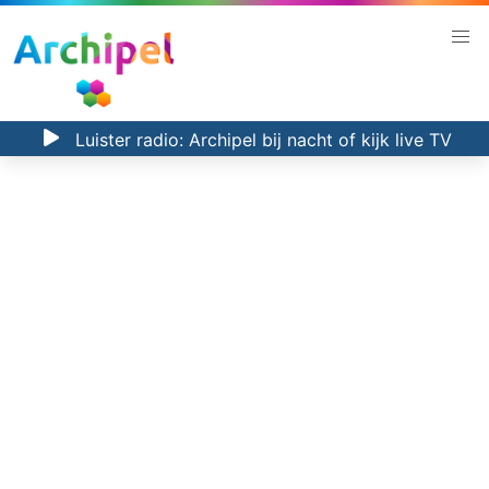
Luister radio:
Archipel bij nacht
of kijk
live TV