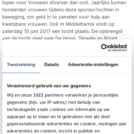
lopen voor Vrouwen diverser dan ooit. Jaarlijks komen
honderden vrouwen tijdens deze sponsortochten in
beweging, om geld in te zamelen voor hulp aan
kwetsbare vrouwen. Ook in Middelharnis vindt op
zaterdag 10 juni 2017 een tocht plaats. De opbrengst
van de tocht gaat naar De Hoop, Terwille en Bright
Fame.
De startlocatie waar men wordt verwacht is het
Kameraadhuis, Antoon Coolenstraat 11 in
Toestemming
Details
Advertentie-instellingen
Ov
Sommelsdijk vanaf 8:00 uur. Deelneemsters kunnen
kiezen uit een route van 10 of 20 kilometer. De
wandeltocht sluit af met een high tea, waarbij een
Verantwoord gebruik van uw gegevens
oud-cliënte van De Hoop haar levensverhaal
Wij en
onze 1022 partners
verwerken je persoonlijke
vertelt.
gegevens (bijv. uw IP-adres) met behulp van
technologieën zoals cookies om informatie op uw
Voor kwetsbare vrouwen
apparaat op te slaan en te gebruiken met als doel
De opbrengst van de wandeltochten gaat naar De
gepersonaliseerde advertenties en content, metingen aan
Hoop, Terwille en Bright Fame. De Hoop vangt
advertenties en content, inzicht in publiek en