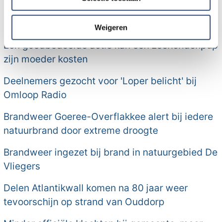
Meer nieuws van Goeree-
partners kunnen deze gegevens combineren met andere
Overflakkee:
informatie die u aan ze heeft verstrekt of die ze hebben
verzameld op basis van uw gebruik van hun services.
Weigeren
Een goedbedoelde actie kan een zeehondenpup
zijn moeder kosten
Deelnemers gezocht voor 'Loper belicht' bij
Omloop Radio
Brandweer Goeree-Overflakkee alert bij iedere
natuurbrand door extreme droogte
Brandweer ingezet bij brand in natuurgebied De
Vliegers
Delen Atlantikwall komen na 80 jaar weer
tevoorschijn op strand van Ouddorp