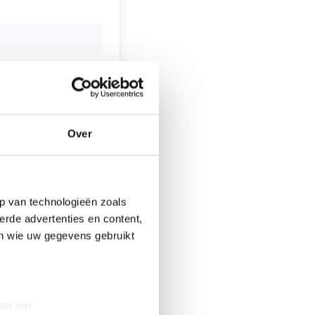
zinde Gemeente
 weer van harte
e Gemeente, op
ederen zingen.
Over
op zondag 15
ezinde Gemeente
p van technologieën zoals
erde advertenties en content,
en wie uw gegevens gebruikt
an zijn