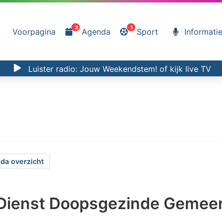
3
1
Voorpagina
Agenda
Sport
Informati
Luister radio:
Jouw Weekendstem!
of kijk
live TV
da overzicht
ienst Doopsgezinde Gemee