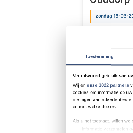
zondag 15-06-20
Al vele jaren wo
Ouddorp een Welk
welkom deze dien
de piano begeleid
Toestemming
Voorganger in de
juni 2008 en beg
Verantwoord gebruik van u
aan de Dorpstien
Wij en
onze 1022 partners
v
cookies om informatie op uw 
metingen aan advertenties en
en met welke doelen.
Meer nieu
Als u het toestaat, willen we
Wielrenner ove
Informatie verzamelen ov