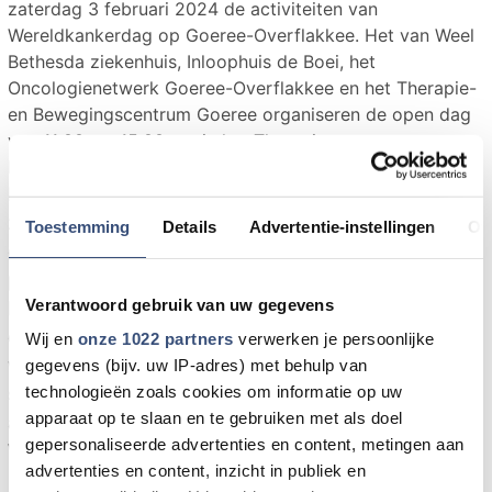
zaterdag 3 februari 2024 de activiteiten van
Wereldkankerdag op Goeree-Overflakkee. Het van Weel
Bethesda ziekenhuis, Inloophuis de Boei, het
Oncologienetwerk Goeree-Overflakkee en het Therapie-
en Bewegingscentrum Goeree organiseren de open dag
van 11:00 tot 15:00 uur in het Therapie- en
Bewegingscentrum, op Charbonstraat 11 in Goedereede.
Er zullen verschillende activiteiten plaatsvinden. Zo
zijn er verschillende lezingen door
Toestemming
Details
Advertentie-instellingen
Ov
oncologieverpleegkundigen, een diëtiste,
psychologen en Saskia Maaskant over haar boek
Verantwoord gebruik van uw gegevens
Iedereen heeft kanker. Daarnaast zijn er een
oedeem- en huidtherapeuten, maatschappelijk
Wij en
onze 1022 partners
verwerken je persoonlijke
werk, fysiotherapeuten, een ergotherapeut en een
gegevens (bijv. uw IP-adres) met behulp van
technologieën zoals cookies om informatie op uw
specialiste in protheselingerie en -badmode
apparaat op te slaan en te gebruiken met als doel
aanwezig. Ook kunnen bezoekers kennismaken met
gepersonaliseerde advertenties en content, metingen aan
Wandelfit en yin-yoga.
advertenties en content, inzicht in publiek en