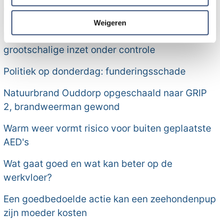
Overflakkee:
informatie die u aan ze heeft verstrekt of die ze hebben
verzameld op basis van uw gebruik van hun services.
Weigeren
Natuurbrand in duingebied Ouddorp na
grootschalige inzet onder controle
Politiek op donderdag: funderingsschade
Natuurbrand Ouddorp opgeschaald naar GRIP
2, brandweerman gewond
Warm weer vormt risico voor buiten geplaatste
AED's
Wat gaat goed en wat kan beter op de
werkvloer?
Een goedbedoelde actie kan een zeehondenpup
zijn moeder kosten