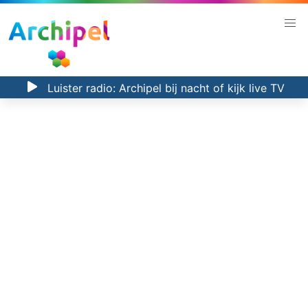
Luister radio:
Archipel bij nacht
of kijk
live TV