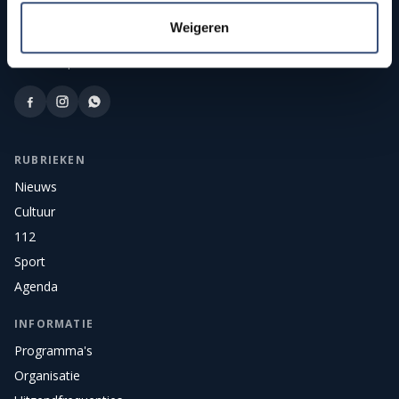
Weigeren
Publieke streekomroep van Goeree-Overflakkee. Onafhankelijk
nieuws, sport, cultuur, en live radio en tv voor het eiland.
RUBRIEKEN
Nieuws
Cultuur
112
Sport
Agenda
INFORMATIE
Programma's
Organisatie