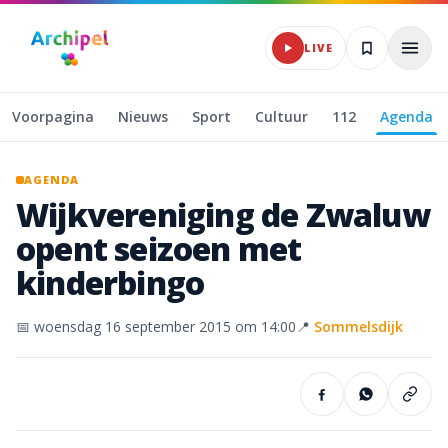
Naar hoofdinhoud
LIVE
Voorpagina
Nieuws
Sport
Cultuur
112
Agenda
AGENDA
Wijkvereniging
de
Zwaluw
opent
seizoen
met
kinderbingo
📅
woensdag 16 september 2015
om 14:00
📍
Sommelsdijk