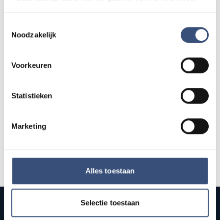
13
📍
Ouddorp
🕐
12:00
AUG.
Toestemmingsselectie
Noodzakelijk
Concert met Oekraïense musici in
DO
13
Dorpskerk Ouddorp
Voorkeuren
📍
Ouddorp
🕐
19:30
AUG.
Statistieken
Alle events op de agenda →
Marketing
Alles toestaan
Selectie toestaan