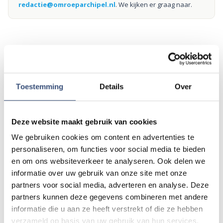
redactie@omroeparchipel.nl
. We kijken er graag naar.
Andere events
Toestemming
Details
Over
Magic Summer show met Steven Kazàn
DI
11
📍
Ouddorp
🕐
17:00
AUG.
Deze website maakt gebruik van cookies
We gebruiken cookies om content en advertenties te
personaliseren, om functies voor social media te bieden
Kinderdagen bij RTM-trammuseum in
WO
12
Ouddorp
en om ons websiteverkeer te analyseren. Ook delen we
📍
Ouddorp
🕐
10:00
informatie over uw gebruik van onze site met onze
AUG.
partners voor social media, adverteren en analyse. Deze
partners kunnen deze gegevens combineren met andere
informatie die u aan ze heeft verstrekt of die ze hebben
Hippie Beach Day markt bij Houten Kaap
DO
verzameld op basis van uw gebruik van hun services.