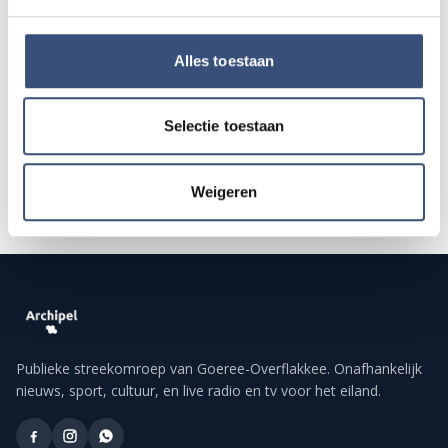
13
📍
Ouddorp
🕐
19:30
AUG.
Alles toestaan
Alle events op de agenda →
Selectie toestaan
Weigeren
Publieke streekomroep van Goeree-Overflakkee. Onafhankelijk
nieuws, sport, cultuur, en live radio en tv voor het eiland.