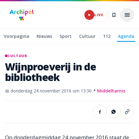
Naar hoofdinhoud
LIVE
Voorpagina
Nieuws
Sport
Cultuur
112
Agenda
CULTUUR
Wijnproeverij
in
de
bibliotheek
📅
donderdag 24 november 2016
om 13:30
📍
Middelharnis
Op donderdagmiddag 24 november 2016 staat de