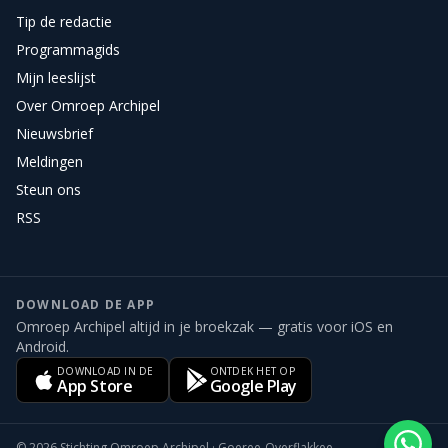
Tip de redactie
Programmagids
Mijn leeslijst
Over Omroep Archipel
Nieuwsbrief
Meldingen
Steun ons
RSS
DOWNLOAD DE APP
Omroep Archipel altijd in je broekzak — gratis voor iOS en
Android.
DOWNLOAD IN DE
ONTDEK HET OP
App Store
Google Play
©
2026
Stichting Omroep Archipel · Goeree-Overflakkee