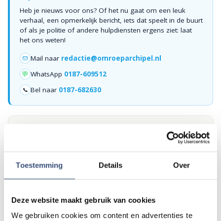
Heb je nieuws voor ons? Of het nu gaat om een leuk
verhaal, een opmerkelijk bericht, iets dat speelt in de buurt
of als je politie of andere hulpdiensten ergens ziet: laat
het ons weten!
Mail naar
redactie@omroeparchipel.nl
💬
WhatsApp
0187-609512
Bel naar
0187-682630
📞
Foutje gezien of twijfel over een advertentie?
Zie je een fout in dit artikel, werkt iets niet goed of kom je een
advertentie tegen die niet klopt? Laat het ons weten via
redactie@omroeparchipel.nl
. We kijken er graag naar.
Toestemming
Details
Over
Deze website maakt gebruik van cookies
Andere events
We gebruiken cookies om content en advertenties te