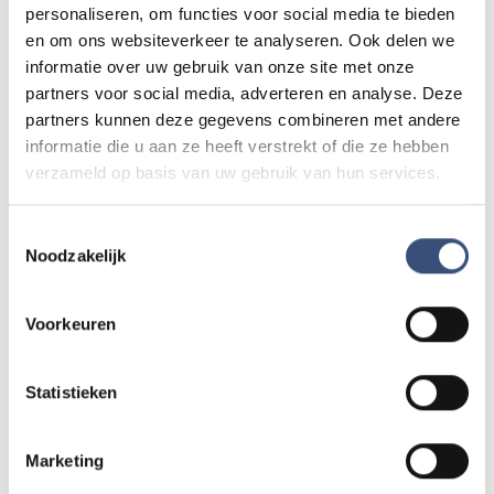
personaliseren, om functies voor social media te bieden
en om ons websiteverkeer te analyseren. Ook delen we
Magic Summer show met Steven Kazàn
informatie over uw gebruik van onze site met onze
DI
11
📍
Ouddorp
🕐
17:00
partners voor social media, adverteren en analyse. Deze
AUG.
partners kunnen deze gegevens combineren met andere
informatie die u aan ze heeft verstrekt of die ze hebben
verzameld op basis van uw gebruik van hun services.
Kinderdagen bij RTM-trammuseum in
WO
12
Ouddorp
Toestemmingsselectie
📍
Ouddorp
🕐
10:00
AUG.
Noodzakelijk
Voorkeuren
Hippie Beach Day markt bij Houten Kaap
DO
13
📍
Ouddorp
🕐
12:00
AUG.
Statistieken
Marketing
Concert met Oekraïense musici in
DO
Dorpskerk Ouddorp