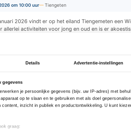
2026 om 10:00 uur
Tiengeten
nuari 2026 vindt er op het eiland Tiengemeten een Win
r allerlei activiteiten voor jong en oud en is er akoest
hers uit Dordrecht.
chuur van het Bezoekerscentrum is er een markt met al
winkel van Natuurmonumenten is geopend. Daarnaast i
Details
Advertentie-instellingen
arshmallows geroosterd kunnen worden, kunnen kin
 en vertellen gidsen verhalen van het eiland. Alle info
site van Natuurmonumenten
.
w gegevens
erwerken je persoonlijke gegevens (bijv. uw IP-adres) met behul
rt van 10:00 uur tot 16:00 uur.
apparaat op te slaan en te gebruiken met als doel gepersonalise
 content, inzicht in publiek en productontwikkeling. U kunt kiez
ws van Goeree-Overflakkee:
 ook graag: