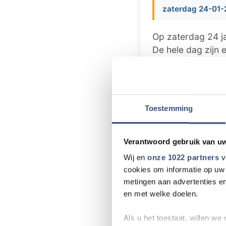
zaterdag 24-01-
Op zaterdag 24 ja
De hele dag zijn e
van de Loeve Brot
In en rondom de s
producten en de 
Toestemming
kampvuur waar m
aan een speurtocht
vinden op
de web
Verantwoord gebruik van u
Wij en
onze 1022 partners
v
Het evenement duu
cookies om informatie op uw 
metingen aan advertenties en
en met welke doelen.
Meer nieu
Als u het toestaat, willen we