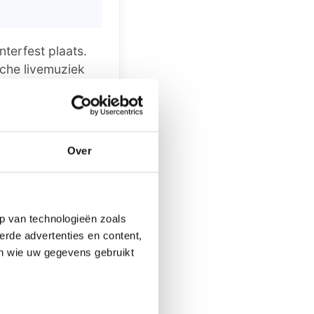
terfest plaats.
ische livemuziek
lerlei regionale
s er een
Over
deren deelnemen
rmatie is te
p van technologieën zoals
erde advertenties en content,
en wie uw gegevens gebruikt