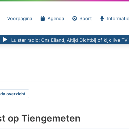
Voorpagina
Agenda
Sport
Informati
Luister radio:
Ons Eiland, Altijd Dichtbij
of kijk
live TV
da overzicht
st op Tiengemeten