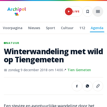
Naar hoofdinhoud
LIVE
Voorpagina
Nieuws
Sport
Cultuur
112
Agenda
NATUUR
Winterwandeling
met
wild
op
Tiengemeten
📅
zondag 9 december 2018
om 14:00
📍
Tien Gemeten
Een stevige en avontuurlijke wandeling door het