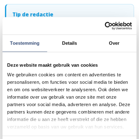
Tip de redactie
Heb je nieuws voor ons? Of het nu gaat om een leuk
verhaal, een opmerkelijk bericht, iets dat speelt in de buurt
of als je politie of andere hulpdiensten ergens ziet: laat
het ons weten!
Toestemming
Details
Over
Mail naar
redactie@omroeparchipel.nl
💬
WhatsApp
0187-609512
Deze website maakt gebruik van cookies
Bel naar
0187-682630
📞
We gebruiken cookies om content en advertenties te
personaliseren, om functies voor social media te bieden
en om ons websiteverkeer te analyseren. Ook delen we
informatie over uw gebruik van onze site met onze
Foutje gezien of twijfel over een advertentie?
partners voor social media, adverteren en analyse. Deze
Zie je een fout in dit artikel, werkt iets niet goed of kom je een
partners kunnen deze gegevens combineren met andere
advertentie tegen die niet klopt? Laat het ons weten via
informatie die u aan ze heeft verstrekt of die ze hebben
redactie@omroeparchipel.nl
. We kijken er graag naar.
verzameld op basis van uw gebruik van hun services.