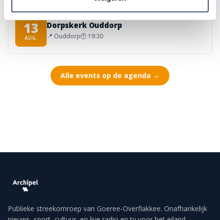
Concert met Oekraïense musici in
DO
13
Dorpskerk Ouddorp
📍
Ouddorp
🕐
19:30
AUG.
Alle events op de agenda →
Publieke streekomroep van Goeree-Overflakkee. Onafhankelijk
nieuws, sport, cultuur, en live radio en tv voor het eiland.