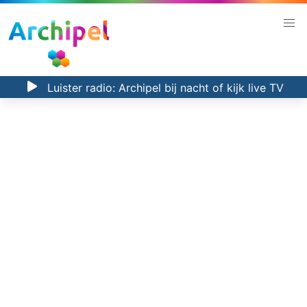
Luister radio:
Archipel bij nacht
of kijk
live TV