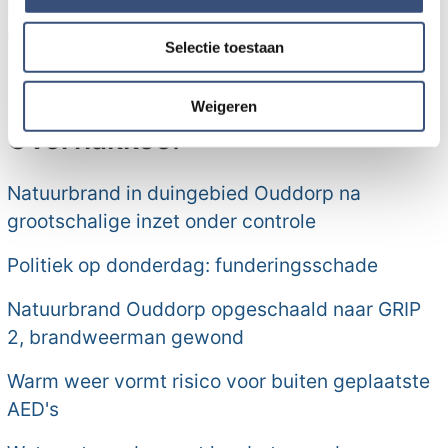
Instagrampagina. Hierop is ook de speellijst voor de
informatie over uw gebruik van onze site met onze
rest van Nederland te vinden.
partners voor social media, adverteren en analyse. Deze
Selectie toestaan
partners kunnen deze gegevens combineren met andere
informatie die u aan ze heeft verstrekt of die ze hebben
Meer nieuws van Goeree-
verzameld op basis van uw gebruik van hun services.
Weigeren
Overflakkee:
Natuurbrand in duingebied Ouddorp na
grootschalige inzet onder controle
Politiek op donderdag: funderingsschade
Natuurbrand Ouddorp opgeschaald naar GRIP
2, brandweerman gewond
Warm weer vormt risico voor buiten geplaatste
AED's