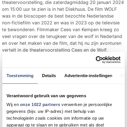
theatervoorstelling, die zaterdagmiddag 20 januari 2024
om 15:00 uur te zien is in het Diekhuus. De film WOLF
was in de bioscopen de best bezochte Nederlandse
non-fictiefilm van 2022 en was in 2023 op de televisie
te bewonderen. Filmmaker Cees van Kempen kreeg zo
veel vragen over de terugkeer van de wolf in Nederland
en over het maken van de film, dat hij nu zijn avonturen
vertelt in de theatervoorstelling Cees en de Wolf.
Voor zijn project heeft Cees drie jaar lang tussen de
wolven in de bossen geleefd. In zijn zoektocht naar
het dier vond hij ook het antwoord op talloze
Toestemming
Details
Advertentie-instellingen
Ov
vragen die de terugkeer van het dier oproept. Want
hoe verandert het leven van de herten, de vossen
en de dassen in het bos, als de wolf er weer is?
Verantwoord gebruik van uw gegevens
Waarom is de wolf dan zo belangrijk voor de natuur
Wij en
onze 1022 partners
verwerken je persoonlijke
en hoe gevaarlijk zijn wolven nou eigenlijk echt? En
gegevens (bijv. uw IP-adres) met behulp van
klopt het dat de wolf en de hond heel erg op elkaar
technologieën zoals cookies om informatie op uw
lijken? De antwoorden deelt de filmmaker nu in zijn
apparaat op te slaan en te gebruiken met als doel