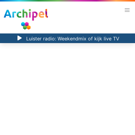
Luister radio:
Weekendmix
of kijk
live TV