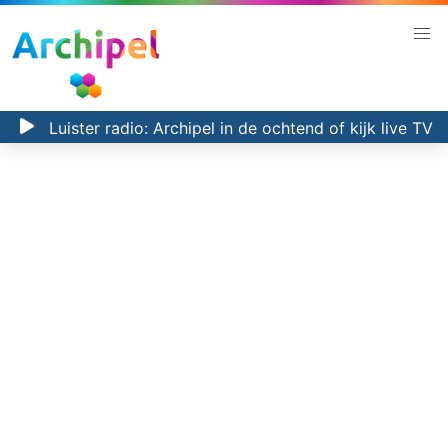
Luister radio:
Archipel in de ochtend
of kijk
live TV