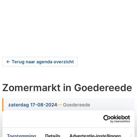
← Terug naar agenda overzicht
Zomermarkt in Goedereede
zaterdag 17-08-2024
Goedereede
Op zaterdag 17 augustus 2024 organiseert het
actiecomité van de Hersteld Hervormde Gemeente te
Goedereede een zomermarkt bij de theetuin "de Halve
Toestemming
Details
Advertentie-instellingen
Ov