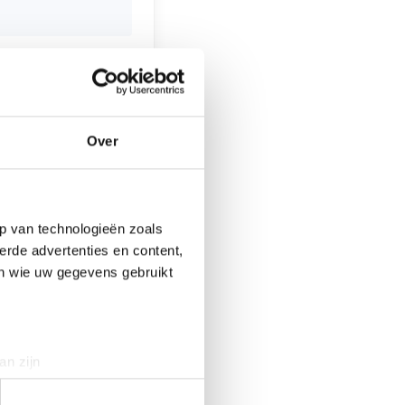
ernijen. Van Oud
uit, kaas tot patat
boeken. In de
e winnen op de
Over
dehands speelgoed.
:00 uur tot 14:30
p van technologieën zoals
erde advertenties en content,
en wie uw gegevens gebruikt
controle
an zijn
rinting)