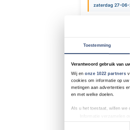
zaterdag 27-06-
Zaterdag 27 juni 2
Hollandse wafels, k
en haring. Er is o
ochtend is er een R
Toestemming
diverse raadvellen
Van harte welkom b
uur.
Verantwoord gebruik van u
Wij en
onze 1022 partners
v
cookies om informatie op uw 
metingen aan advertenties en
Meer nieu
en met welke doelen.
Natuurbrand in 
Als u het toestaat, willen we
Informatie verzamelen ov
Politiek op don
Uw apparaat identificere
Toestemmingsselectie