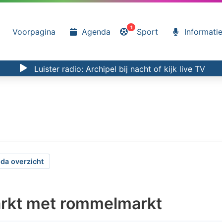
1
Voorpagina
Agenda
Sport
Informati
Luister radio:
Archipel bij nacht
of kijk
live TV
da overzicht
kt met rommelmarkt