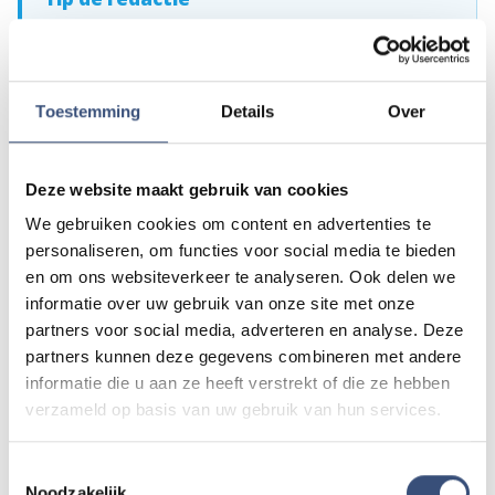
Heb je nieuws voor ons? Of het nu gaat om een leuk
verhaal, een opmerkelijk bericht, iets dat speelt in de buurt
of als je politie of andere hulpdiensten ergens ziet: laat
het ons weten!
Toestemming
Details
Over
Mail naar
redactie@omroeparchipel.nl
💬
WhatsApp
0187-609512
Deze website maakt gebruik van cookies
Bel naar
0187-682630
📞
We gebruiken cookies om content en advertenties te
personaliseren, om functies voor social media te bieden
en om ons websiteverkeer te analyseren. Ook delen we
Foutje gezien of twijfel over een advertentie?
informatie over uw gebruik van onze site met onze
Zie je een fout in dit artikel, werkt iets niet goed of kom je een
partners voor social media, adverteren en analyse. Deze
advertentie tegen die niet klopt? Laat het ons weten via
partners kunnen deze gegevens combineren met andere
redactie@omroeparchipel.nl
. We kijken er graag naar.
informatie die u aan ze heeft verstrekt of die ze hebben
verzameld op basis van uw gebruik van hun services.
Toestemmingsselectie
Andere events
Noodzakelijk