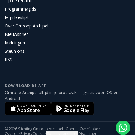
Tip de redactie
Programmagids
Mijn leeslijst
Over Omroep Archipel
Nieuwsbrief
Meldingen
Steun ons
RSS
DOWNLOAD DE APP
Omroep Archipel altijd in je broekzak — gratis voor iOS en
Android.
DOWNLOAD IN DE
ONTDEK HET OP
App Store
Google Play
©
2026
Stichting Omroep Archipel · Goeree-Overflakkee
Over ons
Privacy
Cookies
Cookievoorkeuren
Disclaimer