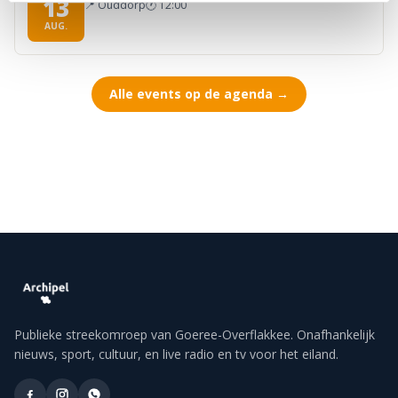
13
📍
Ouddorp
🕐
12:00
AUG.
Alle events op de agenda →
Publieke streekomroep van Goeree-Overflakkee. Onafhankelijk
nieuws, sport, cultuur, en live radio en tv voor het eiland.