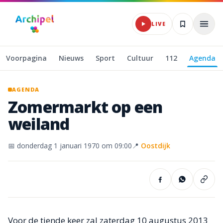
Naar hoofdinhoud
LIVE
Voorpagina
Nieuws
Sport
Cultuur
112
Agenda
AGENDA
Zomermarkt
op
een
weiland
📅
donderdag 1 januari 1970
om 09:00
📍
Oostdijk
Voor de tiende keer zal zaterdag 10 augustus 2013