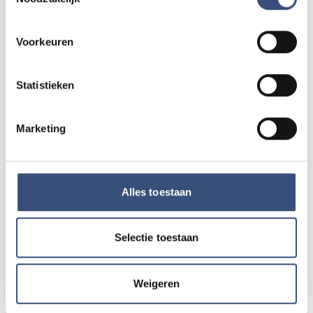
Voorkeuren
Matinee-concert in Dorpskerk
ZA
8
📍
Ouddorp
🕐
11:00
AUG.
Statistieken
Marketing
Magic Summer show met Steven Kazàn
DI
11
📍
Ouddorp
🕐
17:00
AUG.
Alles toestaan
Kinderdagen bij RTM-trammuseum in
WO
12
Ouddorp
Selectie toestaan
📍
Ouddorp
🕐
10:00
AUG.
Weigeren
Hippie Beach Day markt bij Houten Kaap
DO