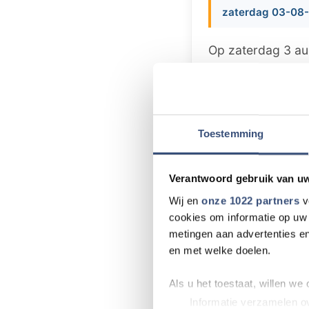
zaterdag 03-08-
Op zaterdag 3 au
circa 50 kramen o
Ouddorp. U vindt 
oliebollen, groen
wenskaarten, sie
Toestemming
een veiling. Voor
Parkeren kan bij d
Verantwoord gebruik van u
handen van acti
Wij en
onze 1022 partners
v
cookies om informatie op uw 
metingen aan advertenties en
en met welke doelen.
Meer nieu
Als u het toestaat, willen we
Informatie verzamelen ov
Een goedbedoel