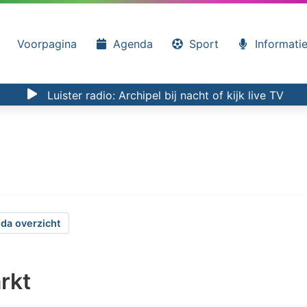
Voorpagina
Agenda
Sport
Informati
Luister radio:
Archipel bij nacht
of kijk
live TV
da overzicht
rkt