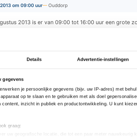
2013 om 09:00 uur
Ouddorp
gustus 2013 is er van 09:00 tot 16:00 uur een grote 
p het terrein van Vishandel Gebr. Sperling aan de Ha
er gebakken en gerookte visproducten, frites/snacks,
ten en fruit, goede gebruikte spullen, diverse soorten 
raden, creashop, boeken, stoffenkraam, kinderkleding 
Details
Advertentie-instellingen
 de kinderen een springkussen, ballonnen prikken en m
e Stoofweg, op het industrieterrein, richting haven. Org
w gegevens
viteitencommissie Kerkbouw Hersteld Hervormde Gem
erwerken je persoonlijke gegevens (bijv. uw IP-adres) met behul
apparaat op te slaan en te gebruiken met als doel gepersonalise
 content, inzicht in publiek en productontwikkeling. U kunt kiez
ws van Goeree-Overflakkee:
 ook graag:
er uw geografische locatie, die tot een paar meter nauwkeurig k
de actie kan een zeehondenpup zijn moeder kost