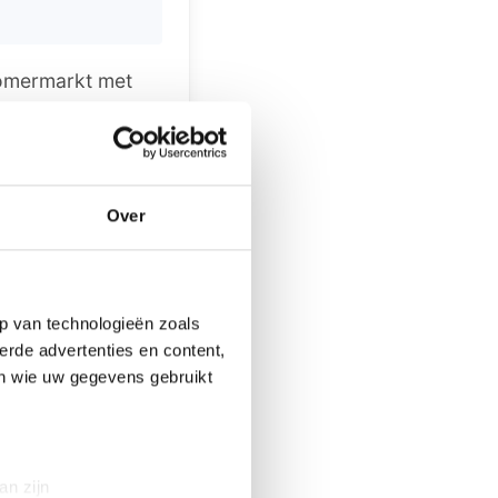
zomermarkt met
zersweg 77 te
 kaas/eieren,
foto-en
en rond 11:00 uur
Over
eer.
anisatie is in
eente Ouddorp.
p van technologieën zoals
erde advertenties en content,
en wie uw gegevens gebruikt
an zijn
en