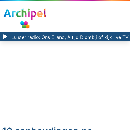
Luister radio:
Ons Eiland, Altijd Dichtbij
of kijk
live TV