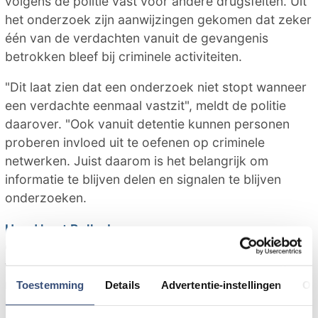
volgens de politie vast voor andere drugsfeiten. Uit
het onderzoek zijn aanwijzingen gekomen dat zeker
één van de verdachten vanuit de gevangenis
betrokken bleef bij criminele activiteiten.
"Dit laat zien dat een onderzoek niet stopt wanneer
een verdachte eenmaal vastzit", meldt de politie
daarover. "Ook vanuit detentie kunnen personen
proberen invloed uit te oefenen op criminele
netwerken. Juist daarom is het belangrijk om
informatie te blijven delen en signalen te blijven
onderzoeken.
Hond heet Bolle Jos
Opvallend detail is een naambordje bij de voordeur
van een verdachte. Aan de woning hangt een bordje
met de naam van de hond erop. Het beestje heeft
Toestemming
Details
Advertentie-instellingen
Ov
de naam Bolle Jos. Bolle Jos is ook de bijnaam van