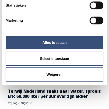
Vier generaties exposeren met christelijke
CULTUUR
Statistieken
kunst in Hervormde Kerk Oude-Tonge
zaterdag 8 augustus
Marketing
Wielrenner overleden na onwelwording bij
112
Den Bommel
Alles toestaan
vrijdag 7 augustus
Selectie toestaan
Beach CleanUp Tour strijkt neer in Kwade
Hoek, maar lokale opruimers zijn kritisch
vrijdag 7 augustus
Weigeren
Terwijl Nederland snakt naar water, sproeit
Eric 60.000 liter per uur over zijn akker
vrijdag 7 augustus