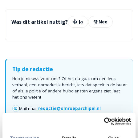
Was dit artikel nuttig?
👍 Ja
👎 Nee
Tip de redactie
Heb je nieuws voor ons? Of het nu gaat om een leuk
verhaal, een opmerkelijk bericht, iets dat speelt in de buurt
of als je politie of andere hulpdiensten ergens ziet: laat
het ons weten!
Mail naar
redactie@omroeparchipel.nl
💬
WhatsApp
0187-609512
Bel naar
0187-682630
📞