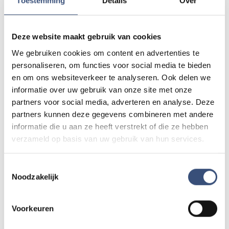
Toestemming
Details
Over
Foutje gezien of twijfel over een advertentie?
Deze website maakt gebruik van cookies
Zie je een fout in dit artikel, werkt iets niet goed of kom je een
advertentie tegen die niet klopt? Laat het ons weten via
We gebruiken cookies om content en advertenties te
redactie@omroeparchipel.nl
. We kijken er graag naar.
personaliseren, om functies voor social media te bieden
en om ons websiteverkeer te analyseren. Ook delen we
informatie over uw gebruik van onze site met onze
GRATIS APP
partners voor social media, adverteren en analyse. Deze
Omroep Archipel altijd in je broekzak
partners kunnen deze gegevens combineren met andere
informatie die u aan ze heeft verstrekt of die ze hebben
DOWNLOAD IN DE
ONTDEK HET OP
App Store
Google Play
verzameld op basis van uw gebruik van hun services.
Toestemmingsselectie
Noodzakelijk
Lees ook
Voorkeuren