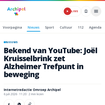
Naar hoofdinhoud
LIVE
Voorpagina
Nieuws
Sport
Cultuur
112
Agenda
NIEUWS
Bekend
van
YouTube:
Joël
Kruisselbrink
zet
Alzheimer
Trefpunt
in
beweging
Internetredactie Omroep Archipel
6 juli 2026
·
11:20 ·
2
min lezen