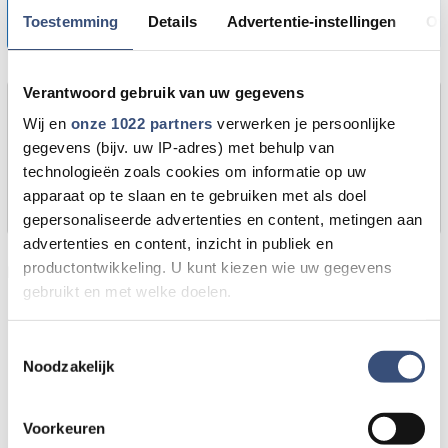
💬 Stuur een WhatsAppje naar
0187-609512
Toestemming
Details
Advertentie-instellingen
Ov
Verantwoord gebruik van uw gegevens
Foutje gezien of twijfel over een advertentie?
Wij en
onze 1022 partners
verwerken je persoonlijke
Zie je een fout in dit artikel, werkt iets niet goed of
gegevens (bijv. uw IP-adres) met behulp van
kom je een advertentie tegen die niet klopt? Laat
technologieën zoals cookies om informatie op uw
het ons weten via
redactie@omroeparchipel.nl
. We
apparaat op te slaan en te gebruiken met als doel
kijken er graag naar.
gepersonaliseerde advertenties en content, metingen aan
advertenties en content, inzicht in publiek en
productontwikkeling. U kunt kiezen wie uw gegevens
Door Internetredactie Omroep Archipel
gebruikt en met welke doelen.
Als u het toestaat, willen we ook graag:
Toestemmingsselectie
Noodzakelijk
Informatie verzamelen over uw geografische locatie,
die tot een paar meter nauwkeurig kan zijn
Uw apparaat identificeren door het actief te scannen
Voorkeuren
op specifieke eigenschappen (fingerprinting)