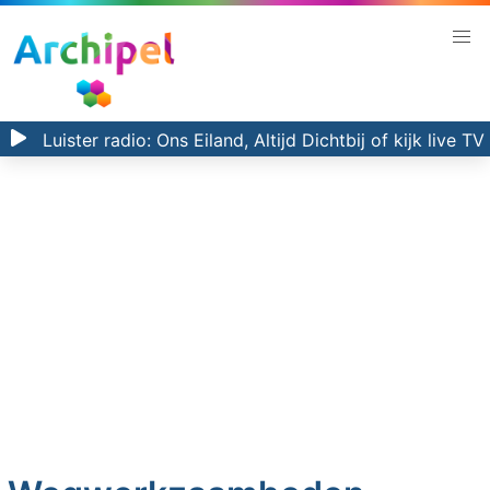
Luister radio:
Ons Eiland, Altijd Dichtbij
of kijk
live TV