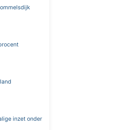
Sommelsdijk
procent
land
lige inzet onder