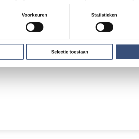
ons weten via
redactie@omroeparchipel.nl
. We kijken er gr
n door het actief te scannen op specifieke eigenschappen (fingerp
onlijke gegevens worden verwerkt en stel uw voorkeuren in he
Voorkeuren
Statistieken
tie Omroep Archipel
jzigen of intrekken in de Cookieverklaring.
ent en advertenties te personaliseren, om functies voor social
. Ook delen we informatie over uw gebruik van onze site met on
e. Deze partners kunnen deze gegevens combineren met andere i
Selectie toestaan
erzameld op basis van uw gebruik van hun services.