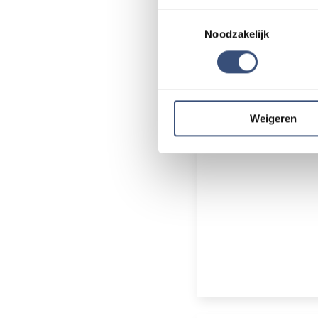
klopt? Laat het 
Uw apparaat identificere
Toestemmingsselectie
Lees meer over hoe uw perso
Noodzakelijk
Door Internetredac
toestemming op elk moment wi
We gebruiken cookies om cont
websiteverkeer te analyseren
media, adverteren en analys
Weigeren
verstrekt of die ze hebben v