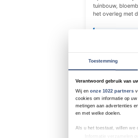
tuinbouw, bloemb
het overleg met d
Tip de redact
Heb je nieuws v
dat speelt in de
Toestemming
weten!
📧 Mail naar
re
Verantwoord gebruik van u
📞 Bel naar
018
Wij en
onze 1022 partners
v
💬 Stuur een W
cookies om informatie op uw 
metingen aan advertenties en
en met welke doelen.
Foutje gezien of 
Als u het toestaat, willen we
Zie je een fout i
Informatie verzamelen ov