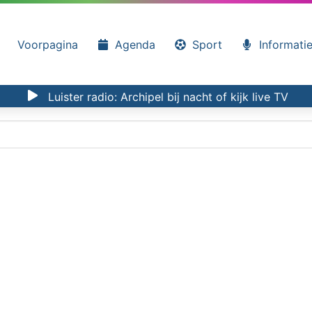
Voorpagina
Agenda
Sport
Informati
Luister radio:
Archipel bij nacht
of kijk
live TV