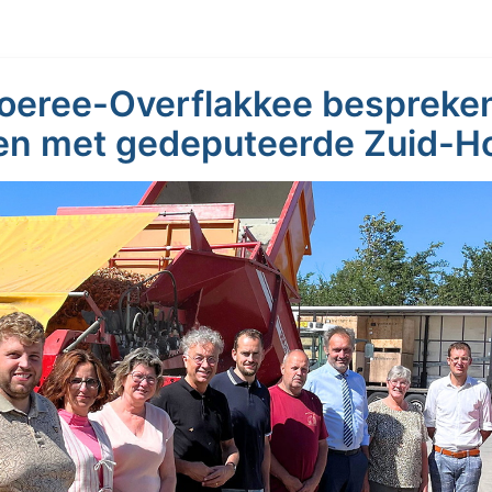
oeree-Overflakkee bespreke
en met gedeputeerde Zuid-Ho