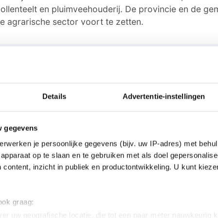
ollenteelt en pluimveehouderij. De provincie en de g
e agrarische sector voort te zetten.
ie
oor ons? Of het nu gaat om een leuk verhaal, een opmerkelij
 buurt of als je politie of andere hulpdiensten ergens ziet: 
Details
Advertentie-instellingen
dactie@omroeparchipel.nl
w gegevens
7-682630
erwerken je persoonlijke gegevens (bijv. uw IP-adres) met behul
hatsAppje naar
0187-609512
apparaat op te slaan en te gebruiken met als doel gepersonalise
 content, inzicht in publiek en productontwikkeling. U kunt kiez
twijfel over een advertentie?
 ook graag:
n dit artikel, werkt iets niet goed of kom je een advertentie 
er uw geografische locatie, die tot een paar meter nauwkeurig k