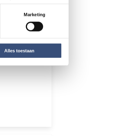
aag naar.
rinting)
t
detailgedeelte
in. U kunt uw
Marketing
 media te bieden en om ons
ze partners voor social
nformatie die u aan ze heeft
Alles toestaan