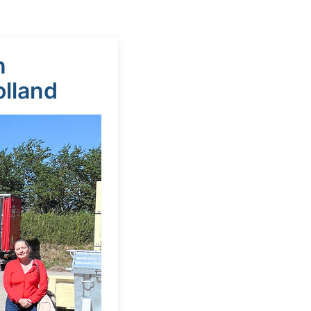
n
lland