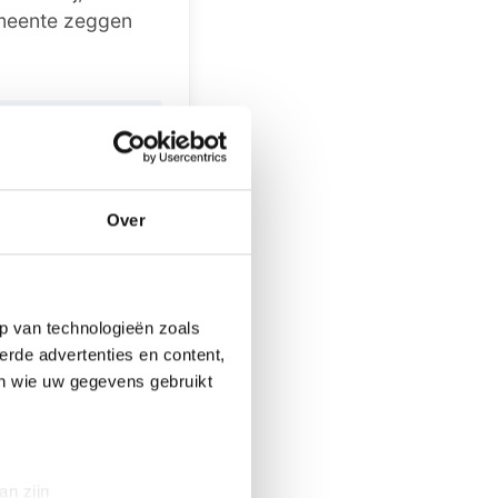
emeente zeggen
k bericht, iets
laat het ons
Over
p van technologieën zoals
erde advertenties en content,
en wie uw gegevens gebruikt
tegen die niet
an zijn