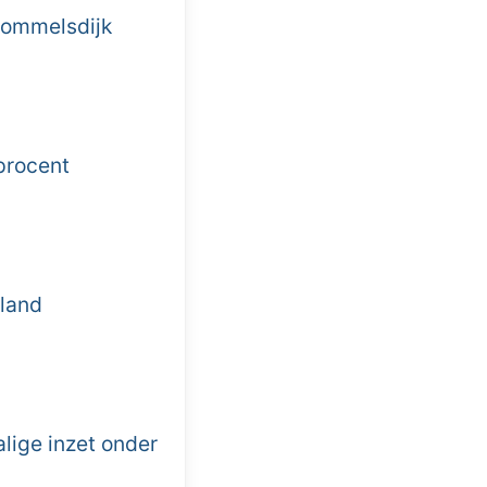
Sommelsdijk
procent
land
lige inzet onder