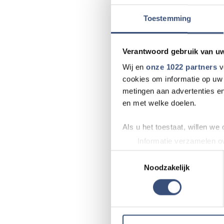
Toestemming
Foutje gezien of 
Verantwoord gebruik van u
Zie je een fout i
klopt? Laat het 
Wij en
onze 1022 partners
v
cookies om informatie op uw 
metingen aan advertenties en
Door Internetredac
en met welke doelen.
Als u het toestaat, willen we
Informatie verzamelen ov
Uw apparaat identificere
Toestemmingsselectie
Lees meer over hoe uw perso
Noodzakelijk
toestemming op elk moment wi
We gebruiken cookies om cont
websiteverkeer te analyseren