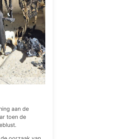
ning aan de
ar toen de
eblust.
 de oorzaak van