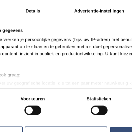
Details
Advertentie-instellingen
twijfel over een advertentie?
w gegevens
n dit artikel, werkt iets niet goed of kom je een advertentie 
ons weten via
redactie@omroeparchipel.nl
. We kijken er gr
erwerken je persoonlijke gegevens (bijv. uw IP-adres) met behul
apparaat op te slaan en te gebruiken met als doel gepersonalise
 content, inzicht in publiek en productontwikkeling. U kunt kiez
tie Omroep Archipel
 ook graag:
er uw geografische locatie, die tot een paar meter nauwkeurig k
n door het actief te scannen op specifieke eigenschappen (fingerp
onlijke gegevens worden verwerkt en stel uw voorkeuren in he
Voorkeuren
Statistieken
jzigen of intrekken in de Cookieverklaring.
ent en advertenties te personaliseren, om functies voor social
. Ook delen we informatie over uw gebruik van onze site met on