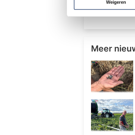
media, adverteren en analys
Weigeren
verstrekt of die ze hebben v
Meer nieu