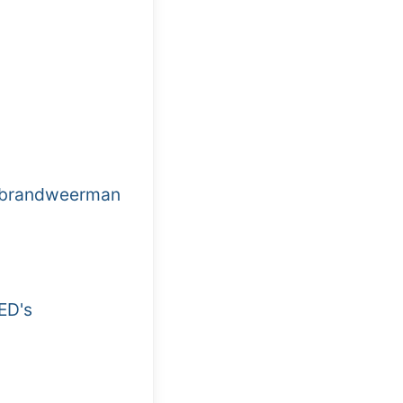
, brandweerman
ED's