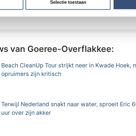
e. Deze partners kunnen deze gegevens combineren met andere i
Selectie toestaan
erzameld op basis van uw gebruik van hun services.
ws van Goeree-Overflakkee:
Beach CleanUp Tour strijkt neer in Kwade Hoek, 
opruimers zijn kritisch
Terwijl Nederland snakt naar water, sproeit Eric 6
uur over zijn akker