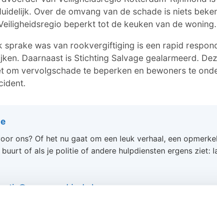
uidelijk. Over de omvang van de schade is niets beke
Veiligheidsregio beperkt tot de keuken van de woning.
k sprake was van rookvergiftiging is een rapid respon
jken. Daarnaast is Stichting Salvage gealarmeerd. Dez
et om vervolgschade te beperken en bewoners te ond
cident.
ie
oor ons? Of het nu gaat om een leuk verhaal, een opmerkelij
 buurt of als je politie of andere hulpdiensten ergens ziet: 
dactie@omroeparchipel.nl
7-682630
hatsAppje naar
0187-609512