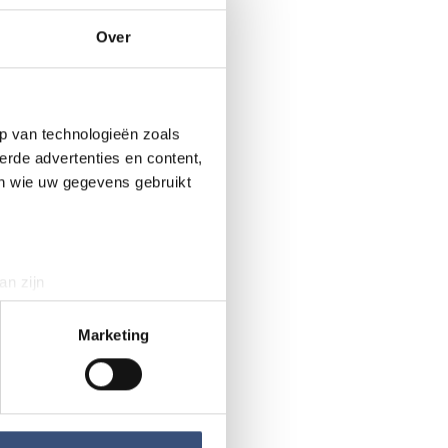
Over
tegen die niet
aag naar.
p van technologieën zoals
erde advertenties en content,
en wie uw gegevens gebruikt
an zijn
rinting)
t
detailgedeelte
in. U kunt uw
Marketing
 media te bieden en om ons
ze partners voor social