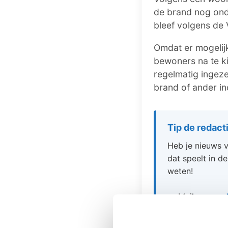
de brand nog ond
bleef volgens de 
Omdat er mogelij
bewoners na te ki
regelmatig ingez
brand of ander in
Tip de redact
Heb je nieuws v
dat speelt in de
weten!
📧 Mail naar
re
📞 Bel naar
018
💬 Stuur een W