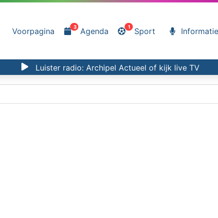
3
1
Voorpagina
Agenda
Sport
Informati
Luister radio:
Archipel Actueel
of kijk
live TV