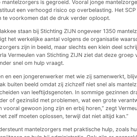
 mantelzorgers is gegroeid. Vooral jonge mantelzorge
tituut een verhoogd risico op overbelasting. Het SCP 
 te voorkomen dat de druk verder oploopt.
akkee staan bij Stichting ZIJN ongeveer 1350 mantel
ligt het werkelijke aantal volgens de organisatie waarsc
rgers zijn in beeld, maar slechts een klein deel schrijf
la Vermeulen van Stichting ZIJN ziet dat deze groep v
inder snel om hulp vraagt.
n en een jongerenwerker met wie zij samenwerkt, blij
k buiten beeld omdat zij zichzelf niet snel als mantelz
scheiden van leeftijdsgenoten. In sommige gezinnen d
der of gezinslid met problemen, wat een grote verant
len vooral gewoon jong zijn en erbij horen,” zegt Verme
et zelf moeten oplossen, terwijl dat niet altijd kan.”
dersteunt mantelzorgers met praktische hulp, zoals hu