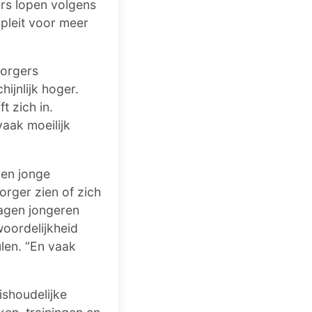
rs lopen volgens
pleit voor meer
zorgers
hijnlijk hoger.
t zich in.
aak moeilijk
ven jonge
orger zien of zich
ragen jongeren
woordelijkheid
ulen. “En vaak
ishoudelijke