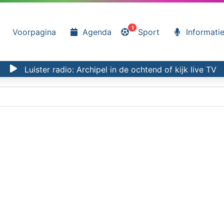
1
Voorpagina
Agenda
Sport
Informati
Luister radio:
Archipel in de ochtend
of kijk
live TV