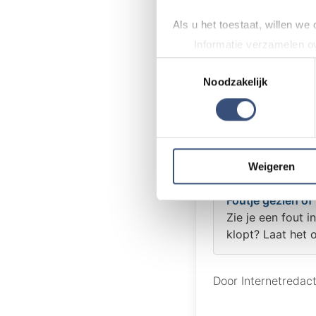
Tip de redact
Als u het toestaat, willen we
Heb je nieuws v
Informatie verzamelen ov
dat speelt in de
Uw apparaat identificere
weten!
Toestemmingsselectie
Lees meer over hoe uw perso
Noodzakelijk
toestemming op elk moment wi
📧 Mail naar
re
📞 Bel naar
018
We gebruiken cookies om cont
💬 Stuur een W
websiteverkeer te analyseren
media, adverteren en analys
Weigeren
verstrekt of die ze hebben v
Foutje gezien of 
Zie je een fout i
klopt? Laat het 
Door Internetredac