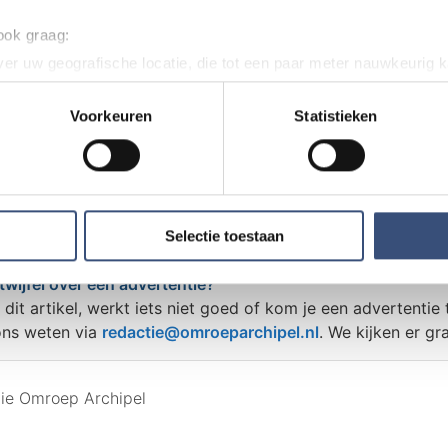
ie
 ook graag:
oor ons? Of het nu gaat om een leuk verhaal, een opmerkelij
er uw geografische locatie, die tot een paar meter nauwkeurig k
 buurt of als je politie of andere hulpdiensten ergens ziet: 
n door het actief te scannen op specifieke eigenschappen (fingerp
onlijke gegevens worden verwerkt en stel uw voorkeuren in he
Voorkeuren
Statistieken
jzigen of intrekken in de Cookieverklaring.
dactie@omroeparchipel.nl
7-682630
ent en advertenties te personaliseren, om functies voor social
hatsAppje naar
0187-609512
. Ook delen we informatie over uw gebruik van onze site met on
e. Deze partners kunnen deze gegevens combineren met andere i
Selectie toestaan
erzameld op basis van uw gebruik van hun services.
twijfel over een advertentie?
n dit artikel, werkt iets niet goed of kom je een advertentie 
ons weten via
redactie@omroeparchipel.nl
. We kijken er gr
tie Omroep Archipel