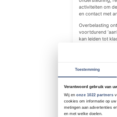
ondersteuning, re
activiteiten om d
en contact met a
Overbelasting ont
voortdurend ‘aan
kan leiden tot kla
langdurige overb
burn-out, depres
Volgens Stichting
Toestemming
en hulp durven vra
zegt Vermeulen. 
ondersteuning nod
Verantwoord gebruik van u
erkenning en cont
Wij en
onze 1022 partners
v
verminderen van 
cookies om informatie op uw 
metingen aan advertenties en
en met welke doelen.