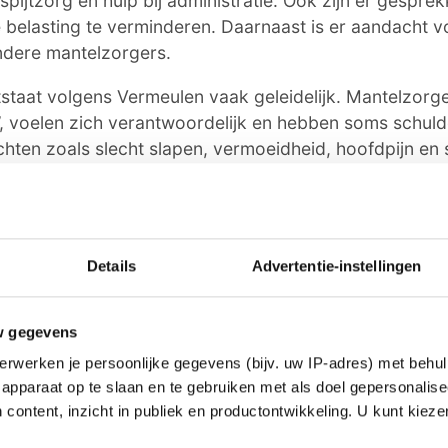
spijtzorg en hulp bij administratie. Ook zijn er gesprek
e belasting te verminderen. Daarnaast is er aandacht 
ndere mantelzorgers.
staat volgens Vermeulen vaak geleidelijk. Mantelzorg
’, voelen zich verantwoordelijk en hebben soms schul
chten zoals slecht slapen, vermoeidheid, hoofdpijn en s
elasting kunnen ook ernstigere gezondheidsproblemen
sieve klachten en hart- en vaatproblemen.
 ZIJN is het belangrijk dat mantelzorgers hun situatie 
Details
Advertentie-instellingen
gen. “Als je zelf uitvalt, kun je ook niet meer voor ee
De organisatie kijkt daarom samen met mantelzorgers
ig is, van praktische hulp tot respijtzorg of mentale 
w gegevens
act met anderen spelen volgens haar een belangrijke r
erwerken je persoonlijke gegevens (bijv. uw IP-adres) met behul
de druk.
apparaat op te slaan en te gebruiken met als doel gepersonalise
 content, inzicht in publiek en productontwikkeling. U kunt kiez