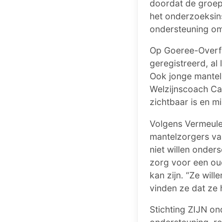
doordat de groep
het onderzoeksins
ondersteuning om
Op Goeree-Overfl
geregistreerd, al 
Ook jonge mantelzo
Welzijnscoach Car
zichtbaar is en m
Volgens Vermeule
mantelzorgers vaa
niet willen onder
zorg voor een ou
kan zijn. “Ze wil
vinden ze dat ze h
Stichting ZIJN on