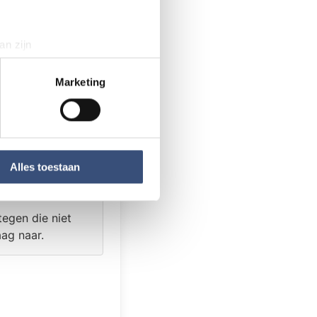
k bericht, iets
an zijn
laat het ons
rinting)
t
detailgedeelte
in. U kunt uw
Marketing
 media te bieden en om ons
ze partners voor social
nformatie die u aan ze heeft
Alles toestaan
tegen die niet
aag naar.