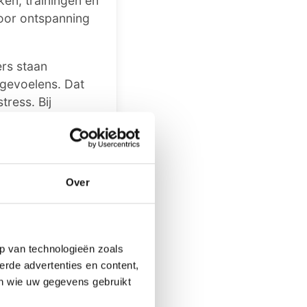
ken, trainingen en
voor ontspanning
ers staan
dgevoelens. Dat
tress. Bij
 ontstaan, zoals
op tijd herkennen
Over
n ander zorgen,”
 welke
begeleiding. Ook
ol in het
p van technologieën zoals
erde advertenties en content,
en wie uw gegevens gebruikt