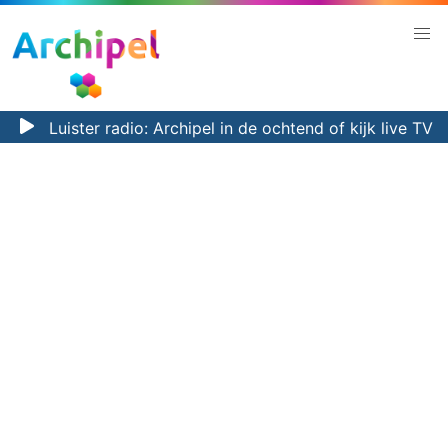
Luister radio:
Archipel in de ochtend
of kijk
live TV