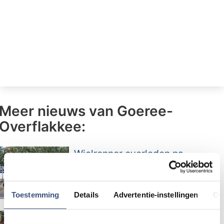
Meer nieuws van Goeree-
Overflakkee:
Wielrenner overleden na
onwelwording bij Den Bommel
Toestemming
Details
Advertentie-instellingen
Ov
Beach CleanUp Tour strijkt neer