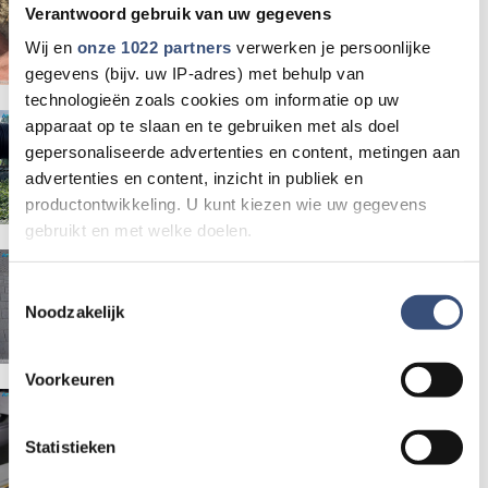
in Kwade Hoek, maar lokale
Verantwoord gebruik van uw gegevens
opruimers zijn kritisch
Wij en
onze 1022 partners
verwerken je persoonlijke
gegevens (bijv. uw IP-adres) met behulp van
technologieën zoals cookies om informatie op uw
Terwijl Nederland snakt naar
apparaat op te slaan en te gebruiken met als doel
gepersonaliseerde advertenties en content, metingen aan
water, sproeit Eric 60.000 liter
advertenties en content, inzicht in publiek en
per uur over zijn akker
productontwikkeling. U kunt kiezen wie uw gegevens
gebruikt en met welke doelen.
Politie zoekt daders van
Als u het toestaat, willen we ook graag:
Toestemmingsselectie
bankhelpdeskfraude in
Noodzakelijk
Informatie verzamelen over uw geografische locatie,
Sommelsdijk
die tot een paar meter nauwkeurig kan zijn
Uw apparaat identificeren door het actief te scannen
Voorkeuren
op specifieke eigenschappen (fingerprinting)
Eigen bijdrage Wmo-regiotaxi
Lees meer over hoe uw persoonlijke gegevens worden
stijgt met ruim 50 procent
Statistieken
verwerkt en stel uw voorkeuren in het
detailgedeelte
in.
U kunt uw toestemming op elk moment wijzigen of