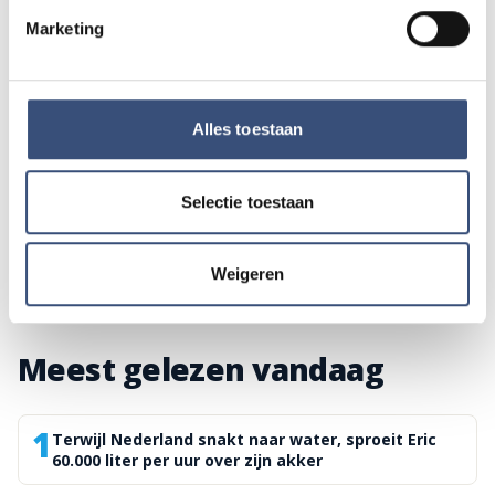
Marketing
Eigen bijdrage Wmo-regiotaxi stijgt met
ruim 50 procent
vrijdag 7 augustus
Alles toestaan
Werkzaamheden aan Duivenwaardsedijk bij
Selectie toestaan
Dirksland
vrijdag 7 augustus
Weigeren
Meest gelezen vandaag
1
Terwijl Nederland snakt naar water, sproeit Eric
60.000 liter per uur over zijn akker