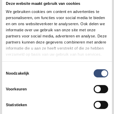
Wielrenner overleden na onwelwording bij
112
Deze website maakt gebruik van cookies
Den Bommel
We gebruiken cookies om content en advertenties te
vrijdag 7 augustus
personaliseren, om functies voor social media te bieden
en om ons websiteverkeer te analyseren. Ook delen we
informatie over uw gebruik van onze site met onze
Beach CleanUp Tour strijkt neer in Kwade
partners voor social media, adverteren en analyse. Deze
Hoek, maar lokale opruimers zijn kritisch
partners kunnen deze gegevens combineren met andere
vrijdag 7 augustus
informatie die u aan ze heeft verstrekt of die ze hebben
verzameld op basis van uw gebruik van hun services.
Terwijl Nederland snakt naar water, sproeit
Toestemmingsselectie
Eric 60.000 liter per uur over zijn akker
Noodzakelijk
vrijdag 7 augustus
Voorkeuren
Politie zoekt daders van
bankhelpdeskfraude in Sommelsdijk
Statistieken
vrijdag 7 augustus