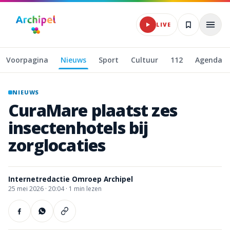
Naar hoofdinhoud
LIVE
Voorpagina
Nieuws
Sport
Cultuur
112
Agenda
NIEUWS
CuraMare
plaatst
zes
insectenhotels
bij
zorglocaties
Internetredactie Omroep Archipel
25 mei 2026
·
20:04 ·
1
min lezen