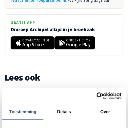
redactie@omroeparchipel.nl
. We kijken er graag naar.
GRATIS APP
Omroep Archipel altijd in je broekzak
DOWNLOAD IN DE
ONTDEK HET OP
App Store
Google Play
Lees ook
Vier generaties exposeren met christelijke
CULTUUR
kunst in Hervormde Kerk Oude-Tonge
zaterdag 8 augustus
Toestemming
Details
Over