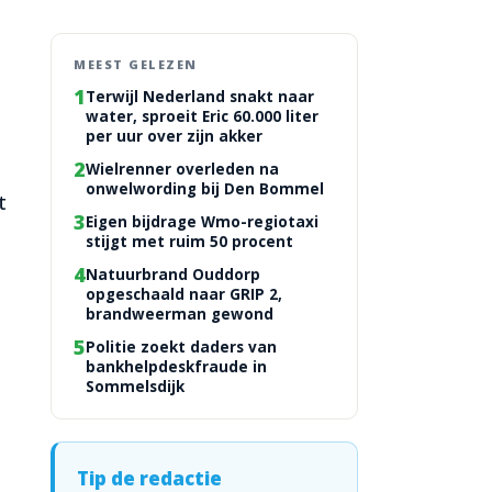
MEEST GELEZEN
1
Terwijl Nederland snakt naar
water, sproeit Eric 60.000 liter
per uur over zijn akker
2
Wielrenner overleden na
onwelwording bij Den Bommel
t
3
Eigen bijdrage Wmo-regiotaxi
stijgt met ruim 50 procent
4
Natuurbrand Ouddorp
opgeschaald naar GRIP 2,
brandweerman gewond
5
Politie zoekt daders van
bankhelpdeskfraude in
Sommelsdijk
Tip de redactie