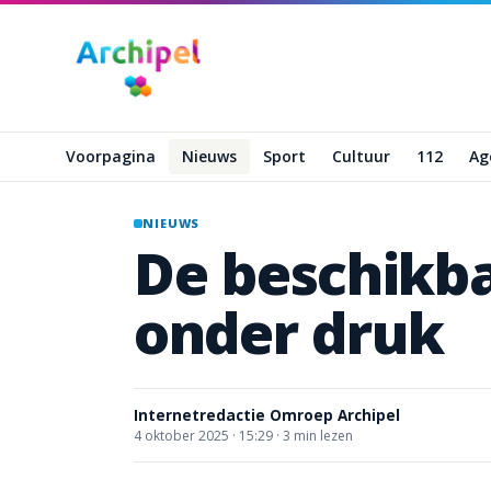
Naar hoofdinhoud
Voorpagina
Nieuws
Sport
Cultuur
112
Ag
NIEUWS
De
beschikb
onder
druk
Internetredactie Omroep Archipel
4 oktober 2025
·
15:29 ·
3
min lezen