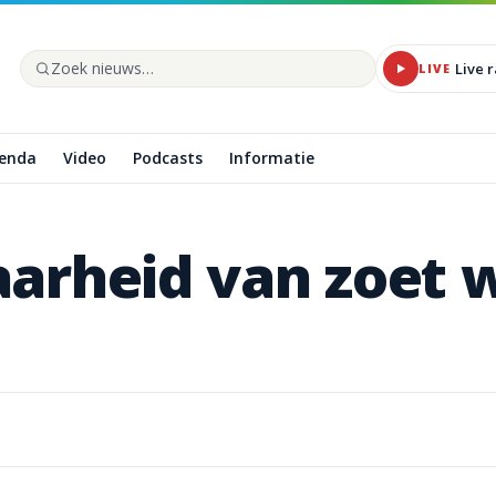
Live 
LIVE
Zoek op de site
enda
Video
Podcasts
Informatie
aarheid
van
zoet
w