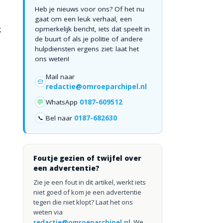
Heb je nieuws voor ons? Of het nu
gaat om een leuk verhaal, een
k
opmerkelijk bericht, iets dat speelt in
de buurt of als je politie of andere
hulpdiensten ergens ziet: laat het
ons weten!
Mail naar
redactie@omroeparchipel.nl
💬
WhatsApp
0187-609512
Bel naar
0187-682630
📞
Foutje gezien of twijfel over
een advertentie?
Zie je een fout in dit artikel, werkt iets
niet goed of kom je een advertentie
tegen die niet klopt? Laat het ons
weten via
redactie@omroeparchipel.nl
. We