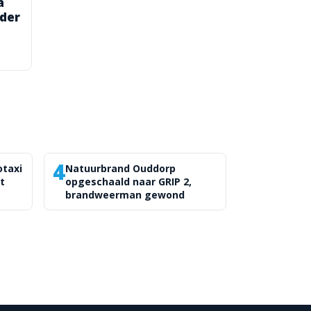
a
nder
4
otaxi
Natuurbrand Ouddorp
t
opgeschaald naar GRIP 2,
brandweerman gewond