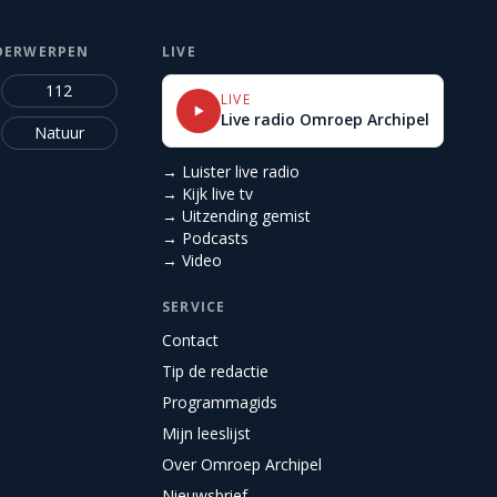
DERWERPEN
LIVE
112
LIVE
Live radio Omroep Archipel
Natuur
→ Luister live radio
→ Kijk live tv
→ Uitzending gemist
→ Podcasts
→ Video
SERVICE
Contact
Tip de redactie
Programmagids
Mijn leeslijst
Over Omroep Archipel
Nieuwsbrief