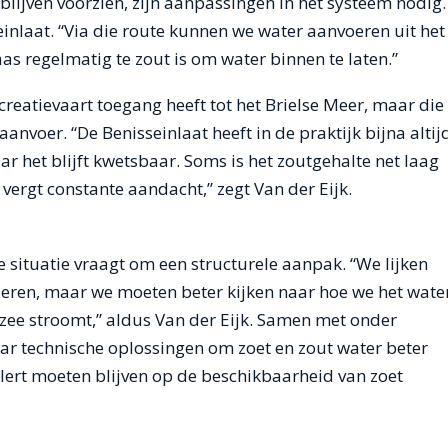
blijven voorzien, zijn aanpassingen in het systeem nodig.
seinlaat. “Via die route kunnen we water aanvoeren uit het
 regelmatig te zout is om water binnen te laten.”
creatievaart toegang heeft tot het Brielse Meer, maar die
aanvoer. “De Benisseinlaat heeft in de praktijk bijna altij
r het blijft kwetsbaar. Soms is het zoutgehalte net laag
ergt constante aandacht,” zegt Van der Eijk.
situatie vraagt om een structurele aanpak. “We lijken
vieren, maar we moeten beter kijken naar hoe we het wate
 zee stroomt,” aldus Van der Eijk. Samen met onder
ar technische oplossingen om zoet en zout water beter
 alert moeten blijven op de beschikbaarheid van zoet