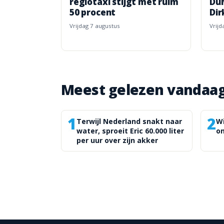
regiotaxi stijgt met ruim
Dui
50 procent
Dir
vrijdag 7 augustus
vrij
Meest gelezen vandaa
1
2
Terwijl Nederland snakt naar
Wi
water, sproeit Eric 60.000 liter
o
per uur over zijn akker