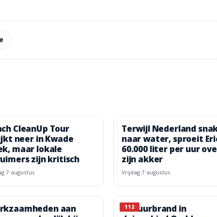
e
ch CleanUp Tour
Terwijl Nederland sna
ijkt neer in Kwade
naar water, sproeit Eri
k, maar lokale
60.000 liter per uur ove
uimers zijn kritisch
zijn akker
dag 7 augustus
vrijdag 7 augustus
rkzaamheden aan
Natuurbrand in
112