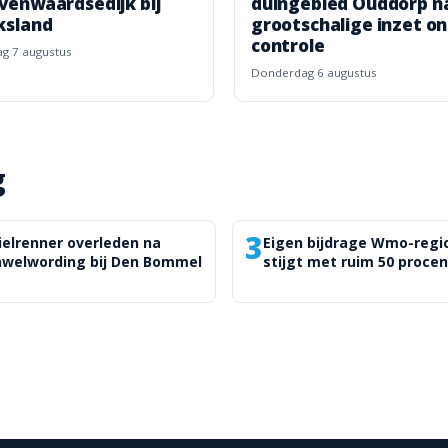
venwaardsedijk bij
duingebied Ouddorp n
ksland
grootschalige inzet o
controle
dag 7 augustus
donderdag 6 augustus
g
3
elrenner overleden na
Eigen bijdrage Wmo-regi
nwelwording bij Den Bommel
stijgt met ruim 50 procen