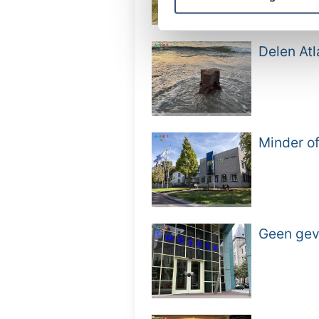
verstrekt of die ze hebben v
Delen Atl
Minder of
Geen gev