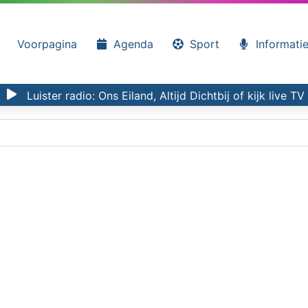
Voorpagina
Agenda
Sport
Informati
Luister radio:
Ons Eiland, Altijd Dichtbij
of kijk
live TV