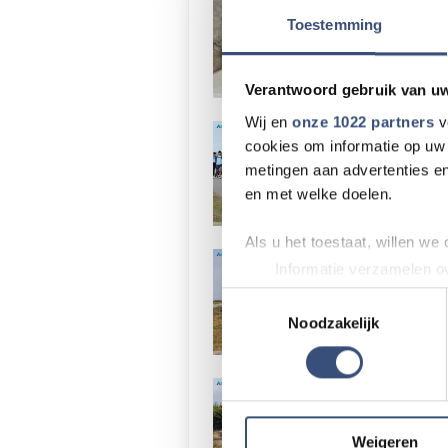
Een goed
Toestemming
Verantwoord gebruik van u
Wij en
onze 1022 partners
v
Deelnemer
cookies om informatie op uw 
metingen aan advertenties en
en met welke doelen.
Als u het toestaat, willen we
Brandwee
Informatie verzamelen ov
Uw apparaat identificere
Toestemmingsselectie
Lees meer over hoe uw perso
Noodzakelijk
toestemming op elk moment wi
Brandweer
We gebruiken cookies om cont
websiteverkeer te analyseren
media, adverteren en analys
Weigeren