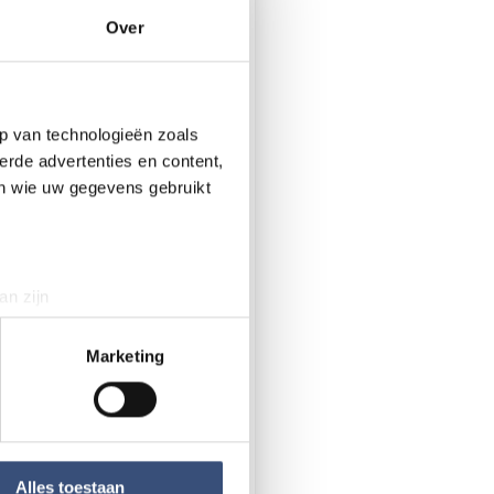
r kosten
Over
p van technologieën zoals
erde advertenties en content,
en wie uw gegevens gebruikt
d door extreme droogte
an zijn
rinting)
t
detailgedeelte
in. U kunt uw
Marketing
 media te bieden en om ons
ze partners voor social
nformatie die u aan ze heeft
Alles toestaan