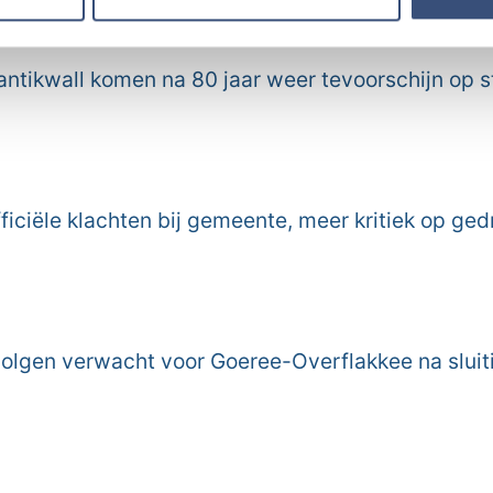
erzameld op basis van uw gebruik van hun services.
antikwall komen na 80 jaar weer tevoorschijn op
ficiële klachten bij gemeente, meer kritiek op ged
olgen verwacht voor Goeree-Overflakkee na sluit