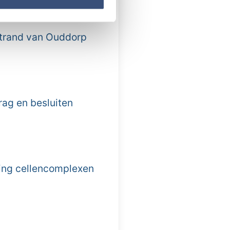
 strand van Ouddorp
rag en besluiten
ing cellencomplexen