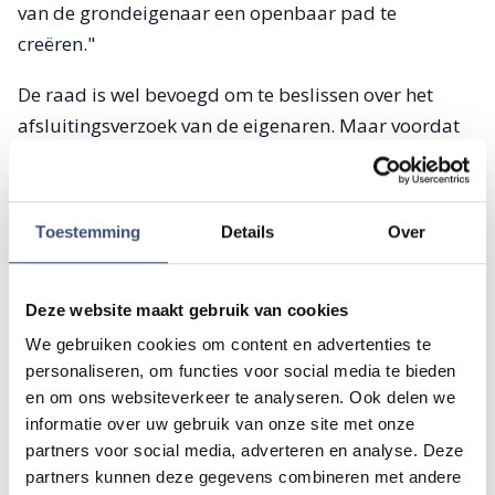
van de grondeigenaar een openbaar pad te
creëren."
De raad is wel bevoegd om te beslissen over het
afsluitingsverzoek van de eigenaren. Maar voordat
dit wordt gedaan, moet een openbare
voorbereidingsprocedure uit de Algemene wet
bestuursrecht worden doorlopen. De gemeente
Toestemming
Details
Over
maakt een voorlopig voorstel over het pad. Dit plan
ligt zes weken ter inzage zodat iedereen erop kan
reageren. De gemeente bekijkt alle reacties en
Deze website maakt gebruik van cookies
maakt een voorstel. Hierover vergadert de raad en
We gebruiken cookies om content en advertenties te
neemt een definitief besluit. Hiertegen kunnen
personaliseren, om functies voor social media te bieden
en om ons websiteverkeer te analyseren. Ook delen we
belanghebbenden die het er niet mee eens zijn,
informatie over uw gebruik van onze site met onze
alsnog naar de rechter of de provincie stappen. Dit
partners voor social media, adverteren en analyse. Deze
hele proces duurt maximaal zes maanden.
partners kunnen deze gegevens combineren met andere