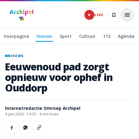
Naar hoofdinhoud
LIVE
Voorpagina
Nieuws
Sport
Cultuur
112
Agenda
NIEUWS
Eeuwenoud
pad
zorgt
opnieuw
voor
ophef
in
Ouddorp
Internetredactie Omroep Archipel
4 juni 2026
·
14:33 ·
4
min lezen