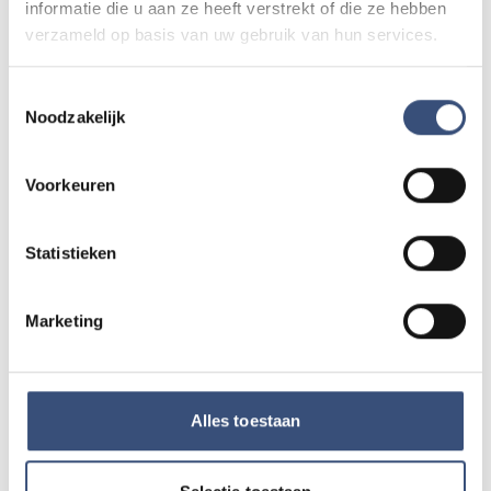
informatie die u aan ze heeft verstrekt of die ze hebben
verzameld op basis van uw gebruik van hun services.
Was dit artikel nuttig?
👍 Ja
👎 Nee
Toestemmingsselectie
Noodzakelijk
Voorkeuren
Tip de redactie
Statistieken
Heb je nieuws voor ons? Of het nu gaat om een leuk
verhaal, een opmerkelijk bericht, iets dat speelt in de buurt
of als je politie of andere hulpdiensten ergens ziet: laat
Marketing
het ons weten!
Mail naar
redactie@omroeparchipel.nl
💬
WhatsApp
0187-609512
Alles toestaan
Bel naar
0187-682630
📞