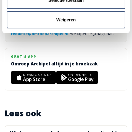
Selectie toestaan
Foutje gezien of twijfel over een advertentie?
Weigeren
Zie je een fout in dit artikel, werkt iets niet goed of kom je een
advertentie tegen die niet klopt? Laat het ons weten via
redactie@omroeparchipel.nl
. We kijken er graag naar.
GRATIS APP
Omroep Archipel altijd in je broekzak
DOWNLOAD IN DE
ONTDEK HET OP
App Store
Google Play
Lees ook