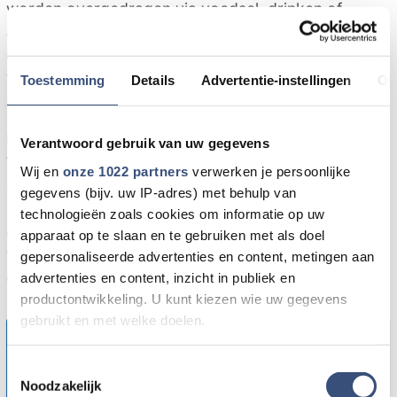
worden overgedragen via voedsel, drinken of
aanraking, zoals via trapleuningen of apparatuur. Er
is volgens de GGD geen risico voor de
voedselveiligheid van de producten die bij
Toestemming
Details
Advertentie-instellingen
Ov
Maître/Van Loon Goup worden gemaakt.
Normale bedrijfsvoering
Verantwoord gebruik van uw gegevens
Van Loon Group benadrukt dat de productie bij
Wij en
onze 1022 partners
verwerken je persoonlijke
Maître onverminderd doorgaat. Alle productielijnen
gegevens (bijv. uw IP-adres) met behulp van
zijn normaal in bedrijf, met een voltallige bezetting
technologieën zoals cookies om informatie op uw
en op volledige capaciteit. De producten worden
apparaat op te slaan en te gebruiken met als doel
volgens de gebruikelijke procedures uitgeleverd en
gepersonaliseerde advertenties en content, metingen aan
er zijn geen indicaties dat dit zal veranderen.
advertenties en content, inzicht in publiek en
productontwikkeling. U kunt kiezen wie uw gegevens
gebruikt en met welke doelen.
Tip de redactie
Als u het toestaat, willen we ook graag:
Toestemmingsselectie
Heb je nieuws voor ons? Of het nu gaat om een
Noodzakelijk
Informatie verzamelen over uw geografische locatie,