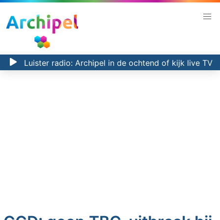
Luister radio:
Archipel in de ochtend
of kijk
live TV