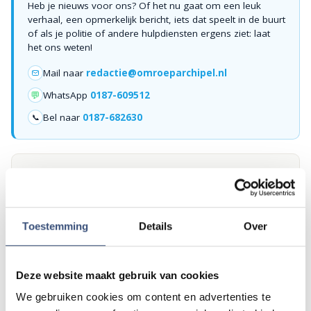
Heb je nieuws voor ons? Of het nu gaat om een leuk
verhaal, een opmerkelijk bericht, iets dat speelt in de buurt
of als je politie of andere hulpdiensten ergens ziet: laat
het ons weten!
Mail naar
redactie@omroeparchipel.nl
💬
WhatsApp
0187-609512
Bel naar
0187-682630
📞
Foutje gezien of twijfel over een advertentie?
Zie je een fout in dit artikel, werkt iets niet goed of kom je een
advertentie tegen die niet klopt? Laat het ons weten via
redactie@omroeparchipel.nl
. We kijken er graag naar.
Toestemming
Details
Over
Deze website maakt gebruik van cookies
GRATIS APP
Omroep Archipel altijd in je broekzak
We gebruiken cookies om content en advertenties te