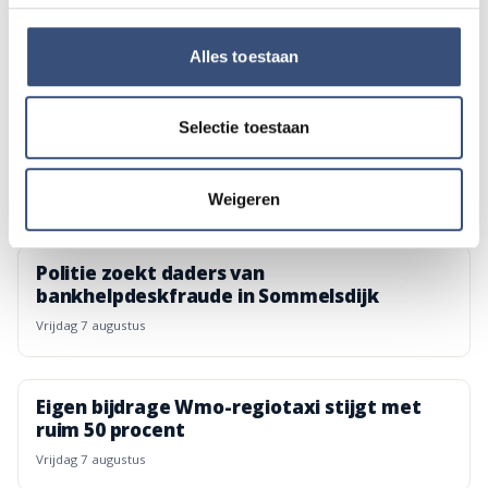
Beach CleanUp Tour strijkt neer in Kwade
Hoek, maar lokale opruimers zijn kritisch
Alles toestaan
vrijdag 7 augustus
Selectie toestaan
Terwijl Nederland snakt naar water, sproeit
Eric 60.000 liter per uur over zijn akker
vrijdag 7 augustus
Weigeren
Politie zoekt daders van
bankhelpdeskfraude in Sommelsdijk
vrijdag 7 augustus
Eigen bijdrage Wmo-regiotaxi stijgt met
ruim 50 procent
vrijdag 7 augustus