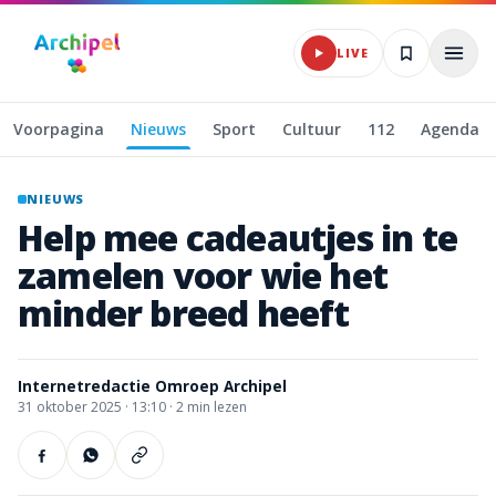
Naar hoofdinhoud
LIVE
Voorpagina
Nieuws
Sport
Cultuur
112
Agenda
NIEUWS
Help
mee
cadeautjes
in
te
zamelen
voor
wie
het
minder
breed
heeft
Internetredactie Omroep Archipel
31 oktober 2025
·
13:10 ·
2
min lezen