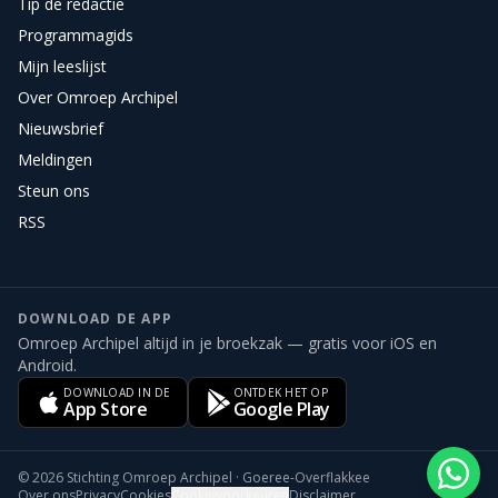
Tip de redactie
Programmagids
Mijn leeslijst
Over Omroep Archipel
Nieuwsbrief
Meldingen
Steun ons
RSS
DOWNLOAD DE APP
Omroep Archipel altijd in je broekzak — gratis voor iOS en
Android.
DOWNLOAD IN DE
ONTDEK HET OP
App Store
Google Play
©
2026
Stichting Omroep Archipel · Goeree-Overflakkee
Over ons
Privacy
Cookies
Cookievoorkeuren
Disclaimer