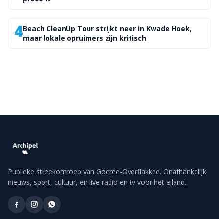
4
Beach CleanUp Tour strijkt neer in Kwade Hoek,
maar lokale opruimers zijn kritisch
Publieke streekomroep van Goeree-Overflakkee. Onafhankelijk
nieuws, sport, cultuur, en live radio en tv voor het eiland.