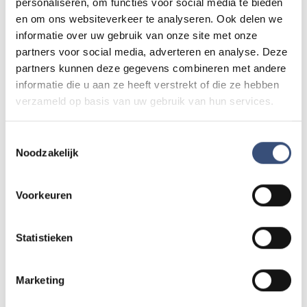
personaliseren, om functies voor social media te bieden
DOWNLOAD IN DE
ONTDEK HET OP
App Store
Google Play
en om ons websiteverkeer te analyseren. Ook delen we
informatie over uw gebruik van onze site met onze
partners voor social media, adverteren en analyse. Deze
partners kunnen deze gegevens combineren met andere
informatie die u aan ze heeft verstrekt of die ze hebben
Lees ook
verzameld op basis van uw gebruik van hun services.
Toestemmingsselectie
Vier generaties exposeren met christelijke
CULTUUR
Noodzakelijk
kunst in Hervormde Kerk Oude-Tonge
zaterdag 8 augustus
Voorkeuren
Wielrenner overleden na onwelwording bij
112
Statistieken
Den Bommel
vrijdag 7 augustus
Marketing