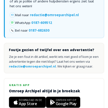
of als je politie of andere hulpdiensten ergens ziet: laat
het ons weten!
Mail naar
redactie@omroeparchipel.nl
💬
WhatsApp
0187-609512
Bel naar
0187-682630
📞
Foutje gezien of twijfel over een advertentie?
Zie je een fout in dit artikel, werkt iets niet goed of kom je een
advertentie tegen die niet klopt? Laat het ons weten via
redactie@omroeparchipel.nl
. We kijken er graag naar.
GRATIS APP
Omroep Archipel altijd in je broekzak
DOWNLOAD IN DE
ONTDEK HET OP
App Store
Google Play