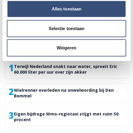
Werkzaamheden aan Duivenwaardsedijk bij
Dirksland
Alles toestaan
vrijdag 7 augustus
Selectie toestaan
Meest gelezen vandaag
Weigeren
1
Terwijl Nederland snakt naar water, sproeit Eric
60.000 liter per uur over zijn akker
2
Wielrenner overleden na onwelwording bij Den
Bommel
3
Eigen bijdrage Wmo-regiotaxi stijgt met ruim 50
procent