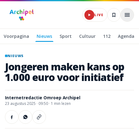
Naar hoofdinhoud
LIVE
Voorpagina
Nieuws
Sport
Cultuur
112
Agenda
NIEUWS
Jongeren
maken
kans
op
1.000
euro
voor
initiatief
Internetredactie Omroep Archipel
23 augustus 2025
·
09:50 ·
1
min lezen