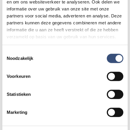
en om ons websiteverkeer te analyseren. Ook delen we
vrijdag 7 augustus
informatie over uw gebruik van onze site met onze
partners voor social media, adverteren en analyse. Deze
partners kunnen deze gegevens combineren met andere
Terwijl Nederland snakt naar water, sproeit
Eric 60.000 liter per uur over zijn akker
informatie die u aan ze heeft verstrekt of die ze hebben
verzameld op basis van uw gebruik van hun services.
vrijdag 7 augustus
Toestemmingsselectie
Noodzakelijk
Politie zoekt daders van
bankhelpdeskfraude in Sommelsdijk
vrijdag 7 augustus
Voorkeuren
Statistieken
Eigen bijdrage Wmo-regiotaxi stijgt met
ruim 50 procent
vrijdag 7 augustus
Marketing