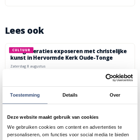
Lees ook
Vier generaties exposeren met christelijke
CULTUUR
kunst in Hervormde Kerk Oude-Tonge
zaterdag 8 augustus
Wielrenner overleden na onwelwording bij
112
Toestemming
Details
Over
Den Bommel
vrijdag 7 augustus
Deze website maakt gebruik van cookies
Beach CleanUp Tour strijkt neer in Kwade
We gebruiken cookies om content en advertenties te
Hoek, maar lokale opruimers zijn kritisch
personaliseren, om functies voor social media te bieden