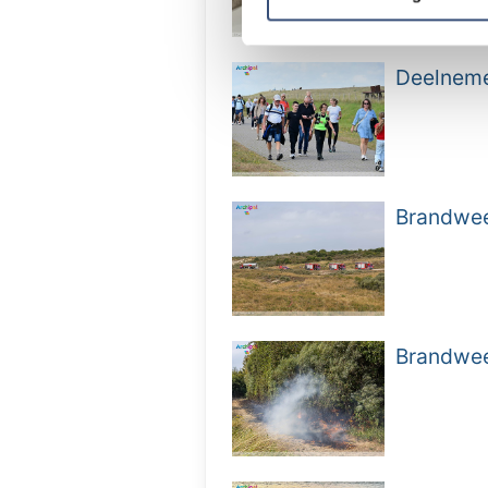
verstrekt of die ze hebben v
Deelnemer
Brandwee
Brandweer