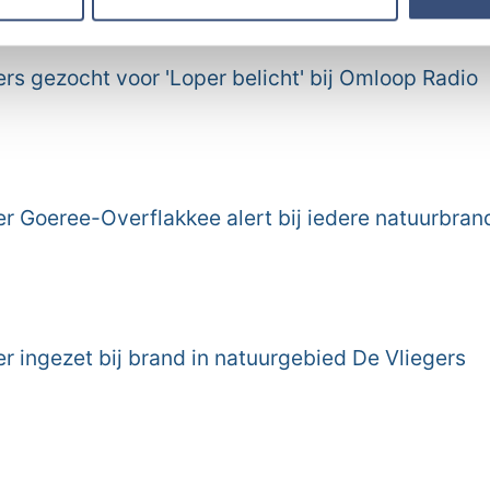
erzameld op basis van uw gebruik van hun services.
s gezocht voor 'Loper belicht' bij Omloop Radio
r Goeree-Overflakkee alert bij iedere natuurbran
 ingezet bij brand in natuurgebied De Vliegers