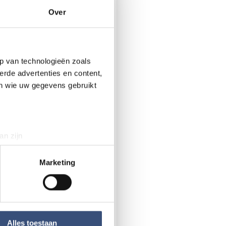
erman gewond
Over
p van technologieën zoals
erde advertenties en content,
en wie uw gegevens gebruikt
an zijn
rinting)
t
detailgedeelte
in. U kunt uw
Marketing
r kosten
 media te bieden en om ons
ze partners voor social
nformatie die u aan ze heeft
Alles toestaan