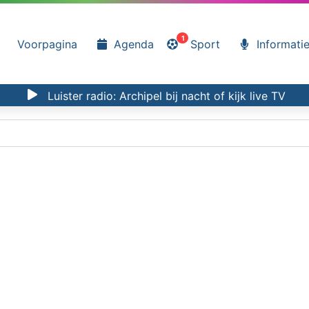
1
Voorpagina
Agenda
Sport
Informati
Luister radio:
Archipel bij nacht
of kijk
live TV