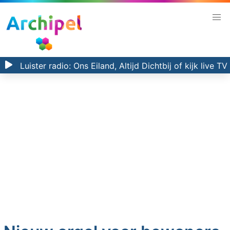
Luister radio:
Ons Eiland, Altijd Dichtbij
of kijk
live TV