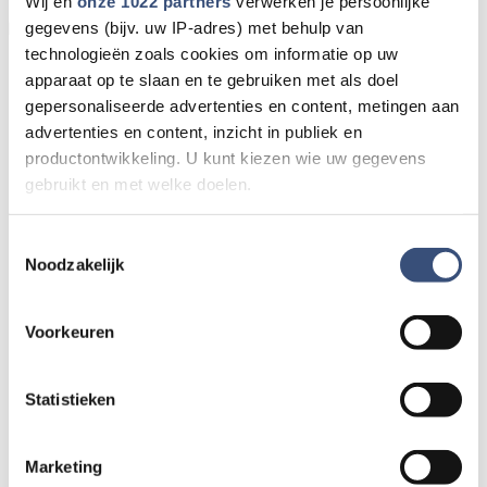
Wij en
onze 1022 partners
verwerken je persoonlijke
Door Internetredactie Omroep Archipel
gegevens (bijv. uw IP-adres) met behulp van
technologieën zoals cookies om informatie op uw
apparaat op te slaan en te gebruiken met als doel
gepersonaliseerde advertenties en content, metingen aan
advertenties en content, inzicht in publiek en
productontwikkeling. U kunt kiezen wie uw gegevens
gebruikt en met welke doelen.
Als u het toestaat, willen we ook graag:
Toestemmingsselectie
Noodzakelijk
Informatie verzamelen over uw geografische locatie,
die tot een paar meter nauwkeurig kan zijn
Uw apparaat identificeren door het actief te scannen
Voorkeuren
op specifieke eigenschappen (fingerprinting)
Lees meer over hoe uw persoonlijke gegevens worden
Statistieken
verwerkt en stel uw voorkeuren in het
detailgedeelte
in.
U kunt uw toestemming op elk moment wijzigen of
intrekken in de Cookieverklaring.
Marketing