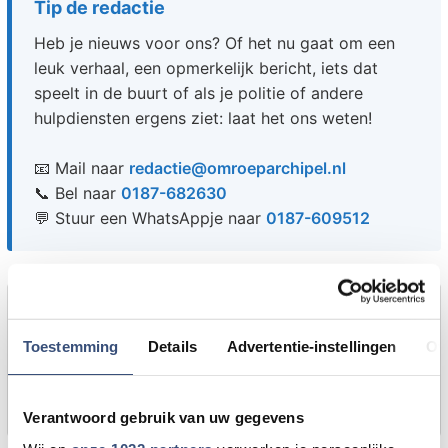
Tip de redactie
Heb je nieuws voor ons? Of het nu gaat om een
leuk verhaal, een opmerkelijk bericht, iets dat
speelt in de buurt of als je politie of andere
hulpdiensten ergens ziet: laat het ons weten!
📧 Mail naar
redactie@omroeparchipel.nl
📞 Bel naar
0187-682630
💬 Stuur een WhatsAppje naar
0187-609512
Foutje gezien of twijfel over een advertentie?
Zie je een fout in dit artikel, werkt iets niet goed of
Toestemming
Details
Advertentie-instellingen
Ov
kom je een advertentie tegen die niet klopt? Laat
het ons weten via
redactie@omroeparchipel.nl
. We
kijken er graag naar.
Verantwoord gebruik van uw gegevens