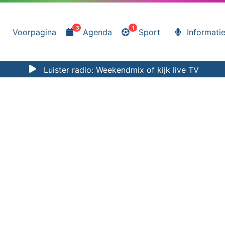
3
1
Voorpagina
Agenda
Sport
Informati
Luister radio:
Weekendmix
of kijk
live TV