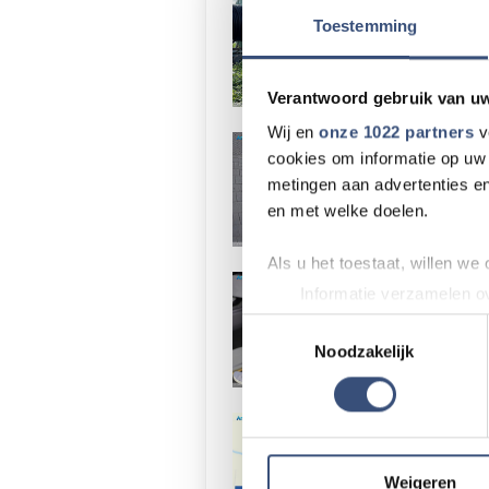
Terwijl N
Toestemming
Verantwoord gebruik van u
Wij en
onze 1022 partners
v
Politie z
cookies om informatie op uw 
metingen aan advertenties en
en met welke doelen.
Als u het toestaat, willen we
Eigen bij
Informatie verzamelen ov
Uw apparaat identificere
Toestemmingsselectie
Lees meer over hoe uw perso
Noodzakelijk
toestemming op elk moment wi
Werkzaam
We gebruiken cookies om cont
websiteverkeer te analyseren
media, adverteren en analys
Weigeren