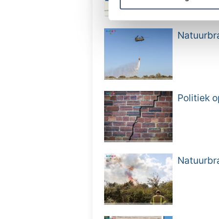
verstrekt of die ze hebben v
Natuurbra
Politiek
Natuurbr