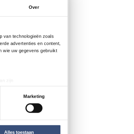
 per uur over zijn akker
Over
p van technologieën zoals
jk
erde advertenties en content,
en wie uw gegevens gebruikt
an zijn
rinting)
t
detailgedeelte
in. U kunt uw
Marketing
 media te bieden en om ons
ze partners voor social
nformatie die u aan ze heeft
Alles toestaan