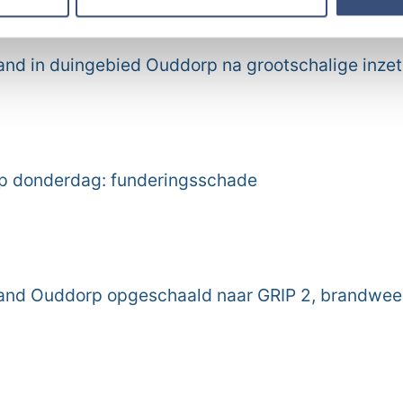
erzameld op basis van uw gebruik van hun services.
nd in duingebied Ouddorp na grootschalige inzet
 op donderdag: funderingsschade
and Ouddorp opgeschaald naar GRIP 2, brandwe