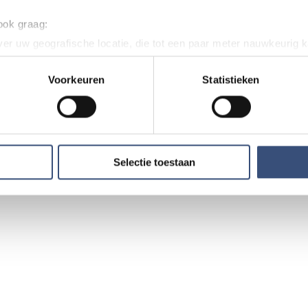
hatsAppje naar
0187-609512
 ook graag:
er uw geografische locatie, die tot een paar meter nauwkeurig k
n door het actief te scannen op specifieke eigenschappen (fingerp
twijfel over een advertentie?
onlijke gegevens worden verwerkt en stel uw voorkeuren in he
Voorkeuren
Statistieken
n dit artikel, werkt iets niet goed of kom je een advertentie 
jzigen of intrekken in de Cookieverklaring.
ons weten via
redactie@omroeparchipel.nl
. We kijken er gr
ent en advertenties te personaliseren, om functies voor social
tie Omroep Archipel
. Ook delen we informatie over uw gebruik van onze site met on
e. Deze partners kunnen deze gegevens combineren met andere i
Selectie toestaan
erzameld op basis van uw gebruik van hun services.