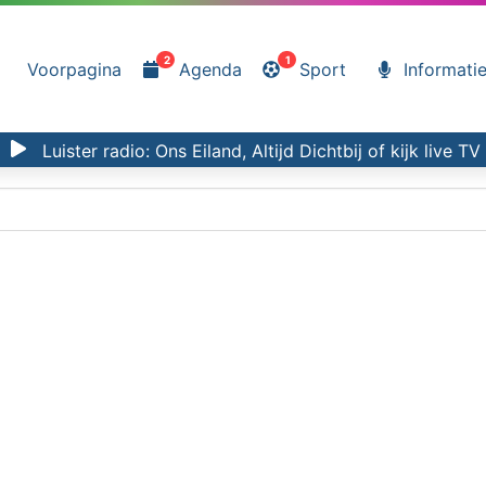
2
1
Voorpagina
Agenda
Sport
Informati
Luister radio:
Ons Eiland, Altijd Dichtbij
of kijk
live TV