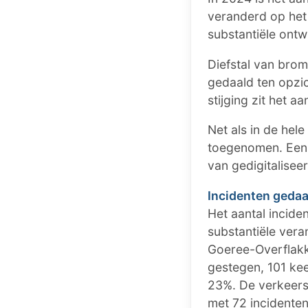
veranderd op het e
substantiële ontw
Diefstal van brom
gedaald ten opzi
stijging zit het a
Net als in de hele
toegenomen. Een s
van gedigitaliseer
Incidenten gedaa
Het aantal incide
substantiële ver
Goeree-Overflakke
gestegen, 101 kee
23%. De verkeers
met 72 incidente