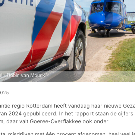
2025
iantie regio Rotterdam heeft vandaag haar nieuwe Gez
van 2024 gepubliceerd. In het rapport staan de cijfers 
m, daar valt Goeree-Overflakkee ook onder.
ntal misdrijven met één procent afgenomen, heel veel is