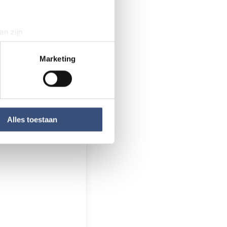
an zijn
rinting)
t
detailgedeelte
in. U kunt uw
Marketing
tegen die niet
aag naar.
 media te bieden en om ons
ze partners voor social
nformatie die u aan ze heeft
Alles toestaan