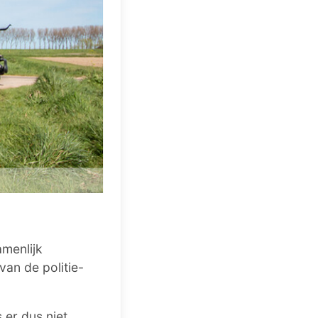
amenlijk
van de politie-
 er dus niet