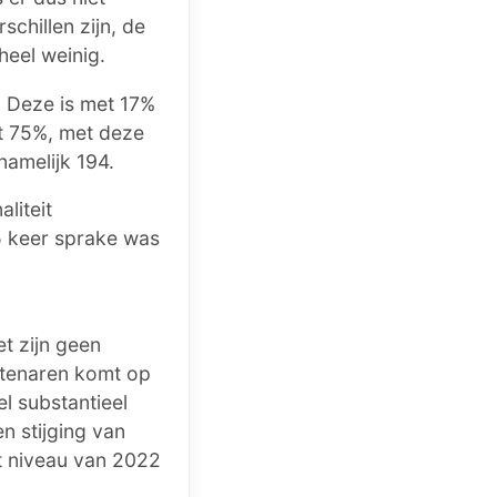
schillen zijn, de
 heel weinig.
. Deze is met 17%
et 75%, met deze
 namelijk 194.
liteit
95 keer sprake was
t zijn geen
btenaren komt op
l substantieel
n stijging van
t niveau van 2022