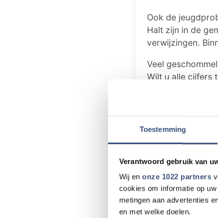
Ook de jeugdprob
Halt zijn in de 
verwijzingen. Bin
Veel geschommel d
Wilt u alle cijfer
https://veiligheid
Tip de redact
Toestemming
Heb je nieuws v
dat speelt in de
Verantwoord gebruik van u
weten!
Wij en
onze 1022 partners
v
cookies om informatie op uw 
📧 Mail naar
re
metingen aan advertenties en
📞 Bel naar
018
en met welke doelen.