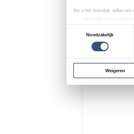
💬 Stuur een W
Als u het toestaat, willen we
Informatie verzamelen ov
Uw apparaat identificere
Toestemmingsselectie
Foutje gezien of 
Lees meer over hoe uw perso
Noodzakelijk
Zie je een fout i
toestemming op elk moment wi
klopt? Laat het 
We gebruiken cookies om cont
Door Internetredac
websiteverkeer te analyseren
media, adverteren en analys
Weigeren
verstrekt of die ze hebben v