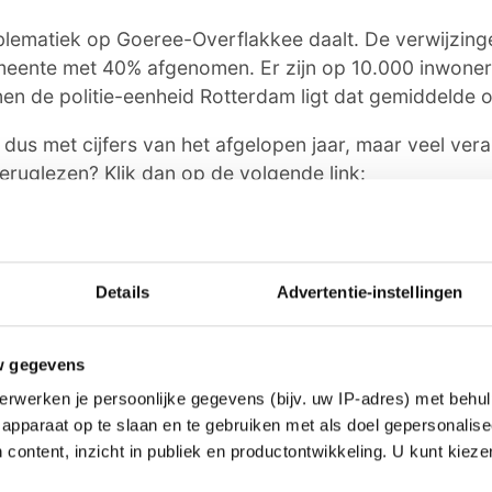
lematiek op Goeree-Overflakkee daalt. De verwijzing
gemeente met 40% afgenomen. Er zijn op 10.000 inwone
nen de politie-eenheid Rotterdam ligt dat gemiddelde 
us met cijfers van het afgelopen jaar, maar veel vera
s teruglezen? Klik dan op de volgende link:
salliantie.nl/document/1115
.
ie
Details
Advertentie-instellingen
oor ons? Of het nu gaat om een leuk verhaal, een opmerkelij
 buurt of als je politie of andere hulpdiensten ergens ziet: 
w gegevens
erwerken je persoonlijke gegevens (bijv. uw IP-adres) met behul
apparaat op te slaan en te gebruiken met als doel gepersonalise
dactie@omroeparchipel.nl
 content, inzicht in publiek en productontwikkeling. U kunt kiez
7-682630