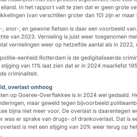
iland. In het rapport valt te zien dat er geen grote ver
ikkelingen (van verschillen groter dan 10) zijn er maar
-, snor-, en gewone fietsen is daar een voorbeeld van
chte van 2023. Vernieling is juist weer toegenomen m
antal vernielingen weer op hetzelfde aantal als in 2022,
 politie-eenheid Rotterdam is de gedigitaliseerde crimina
tijging van 11% laat zien dat er in 2024 maarliefst 1
de criminaliteit.
ld, overlast omhoog
nten op Goeree-Overflakkee is in 2024 wel gedaald. He
anderingen, maar geweld tegen bijvoorbeeld politieam
e bijna niet meer voor. De overlast is daarentegen we
r was er sprake van drugs- of drankoverlast. Dat is ee
overlast is met een stijging van 20% weer terug op he
n.