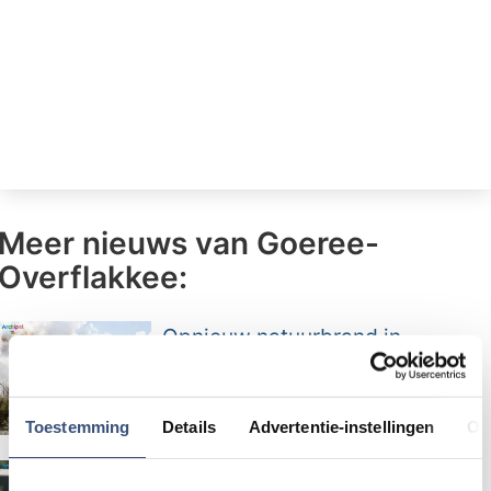
Meer nieuws van Goeree-
Overflakkee:
Opnieuw natuurbrand in
duingebied Ouddorp, inzet
opgeschaald naar GRIP 2
Toestemming
Details
Advertentie-instellingen
Ov
Warm weer vormt risico voor