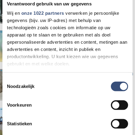
buiten geplaatste AED's
Verantwoord gebruik van uw gegevens
Wij en
onze 1022 partners
verwerken je persoonlijke
gegevens (bijv. uw IP-adres) met behulp van
technologieën zoals cookies om informatie op uw
Wat gaat goed en wat kan beter
apparaat op te slaan en te gebruiken met als doel
op de werkvloer?
gepersonaliseerde advertenties en content, metingen aan
advertenties en content, inzicht in publiek en
productontwikkeling. U kunt kiezen wie uw gegevens
gebruikt en met welke doelen.
Een goedbedoelde actie kan een
Als u het toestaat, willen we ook graag:
Toestemmingsselectie
zeehondenpup zijn moeder
Noodzakelijk
Informatie verzamelen over uw geografische locatie,
kosten
die tot een paar meter nauwkeurig kan zijn
Uw apparaat identificeren door het actief te scannen
Voorkeuren
op specifieke eigenschappen (fingerprinting)
Deelnemers gezocht voor 'Loper
Lees meer over hoe uw persoonlijke gegevens worden
belicht' bij Omloop Radio
Statistieken
verwerkt en stel uw voorkeuren in het
detailgedeelte
in.
U kunt uw toestemming op elk moment wijzigen of