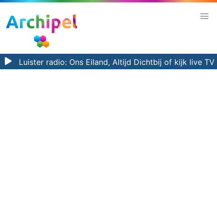
Luister radio:
Ons Eiland, Altijd Dichtbij
of kijk
live TV