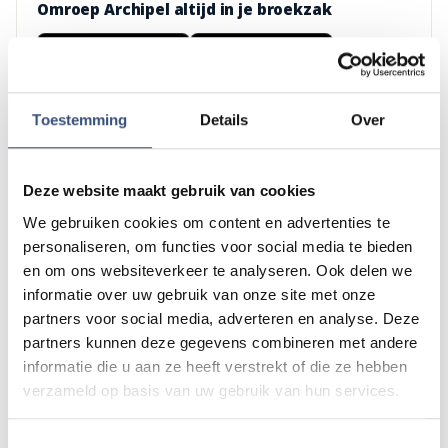
Omroep Archipel altijd in je broekzak
DOWNLOAD IN DE
ONTDEK HET OP
App Store
Google Play
Toestemming
Details
Over
Lees ook
Deze website maakt gebruik van cookies
We gebruiken cookies om content en advertenties te
Vier generaties exposeren met christelijke
CULTUUR
personaliseren, om functies voor social media te bieden
kunst in Hervormde Kerk Oude-Tonge
en om ons websiteverkeer te analyseren. Ook delen we
zaterdag 8 augustus
informatie over uw gebruik van onze site met onze
partners voor social media, adverteren en analyse. Deze
partners kunnen deze gegevens combineren met andere
Wielrenner overleden na onwelwording bij
112
informatie die u aan ze heeft verstrekt of die ze hebben
Den Bommel
verzameld op basis van uw gebruik van hun services.
vrijdag 7 augustus
Toestemmingsselectie