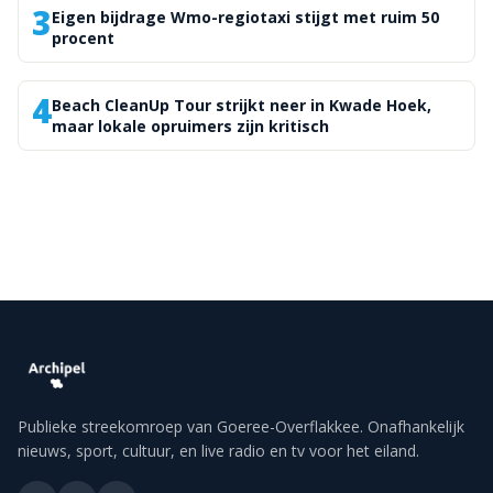
3
Eigen bijdrage Wmo-regiotaxi stijgt met ruim 50
procent
4
Beach CleanUp Tour strijkt neer in Kwade Hoek,
maar lokale opruimers zijn kritisch
Publieke streekomroep van Goeree-Overflakkee. Onafhankelijk
nieuws, sport, cultuur, en live radio en tv voor het eiland.