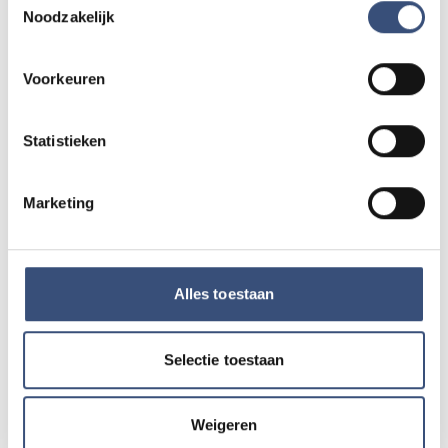
Noodzakelijk
Beach CleanUp Tour strijkt neer in Kwade
Hoek, maar lokale opruimers zijn kritisch
Voorkeuren
vrijdag 7 augustus
Statistieken
Terwijl Nederland snakt naar water, sproeit
Eric 60.000 liter per uur over zijn akker
Marketing
vrijdag 7 augustus
Politie zoekt daders van
Alles toestaan
bankhelpdeskfraude in Sommelsdijk
vrijdag 7 augustus
Selectie toestaan
Eigen bijdrage Wmo-regiotaxi stijgt met
Weigeren
ruim 50 procent