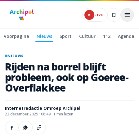
Naar hoofdinhoud
LIVE
Voorpagina
Nieuws
Sport
Cultuur
112
Agenda
NIEUWS
Rijden
na
borrel
blijft
probleem,
ook
op
Goeree-
Overflakkee
Internetredactie Omroep Archipel
23 december 2025
·
08:49 ·
1
min lezen