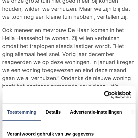
we onze grote tuin niet goed meer bij konden
houden, wilden we verhuizen. Maar we zijn blij dat
we toch nog een kleine tuin hebben”, vertellen zij.
Ook meneer en mevrouw De Haan komen in het
Hella Haassehof te wonen. Zij willen verhuizen
omdat het traplopen steeds lastiger wordt. “Het
ging allemaal heel snel. Vorig jaar december
reageerden we op deze woningen, in januari kregen
we een woning toegewezen en eind deze maand
gaan we al verhuizen.” Ondanks de nieuwe woning
heeft het echtpaar gemengde gevoelens. “We
moeten afscheid nemen van ons oude huis en onze
buren in Den Bommel, waar we 51 jaar gewoond
hebben. Maar we kijken uit naar onze nieuwe
Toestemming
Details
Advertentie-instellingen
Ov
woning en naar de kennismaking met onze nieuwe
buren.”
Verantwoord gebruik van uw gegevens