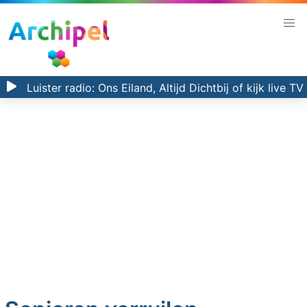
Luister radio:
Ons Eiland, Altijd Dichtbij
of kijk
live TV